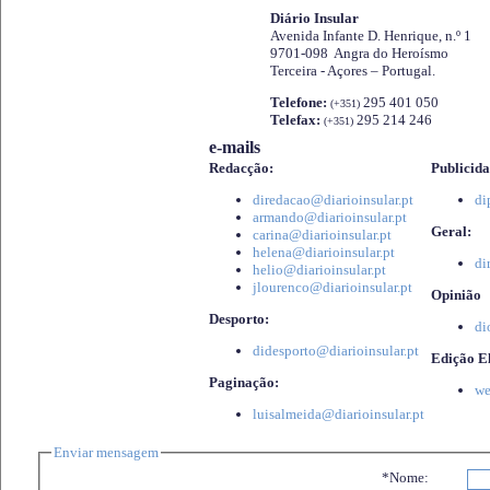
Diário Insular
Avenida Infante D. Henrique, n.º 1
9701-098 Angra do Heroísmo
Terceira - Açores – Portugal.
Telefone:
295 401 050
(+351)
Telefax:
295 214 246
(+351)
e-mails
Redacção:
Publicida
diredacao@diarioinsular.pt
di
armando@diarioinsular.pt
Geral:
carina@diarioinsular.pt
helena@diarioinsular.pt
di
helio@diarioinsular.pt
jlourenco@diarioinsular.pt
Opinião
Desporto:
di
didesporto@diarioinsular.pt
Edição El
Paginação:
we
luisalmeida@diarioinsular.pt
Enviar mensagem
*Nome: