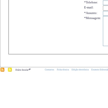
*Telefone:
E-mail:
*Assunto:
*Mensagem:
.pt
Contactos
Ficha técnica
Edição electrónica
Estatuto Editoria
Diário Insular