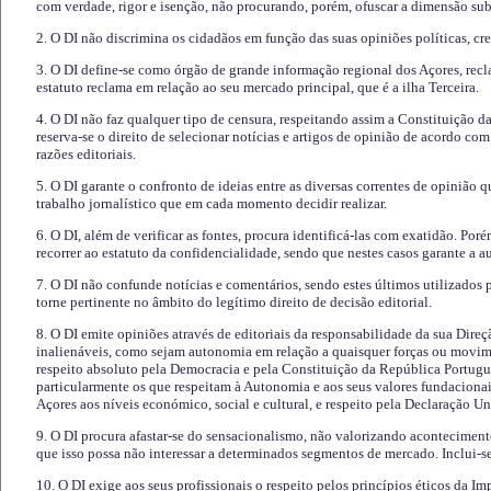
com verdade, rigor e isenção, não procurando, porém, ofuscar a dimensão subj
2. O DI não discrimina os cidadãos em função das suas opiniões políticas, cre
3. O DI define-se como órgão de grande informação regional dos Açores, recl
estatuto reclama em relação ao seu mercado principal, que é a ilha Terceira.
4. O DI não faz qualquer tipo de censura, respeitando assim a Constituição 
reserva-se o direito de selecionar notícias e artigos de opinião de acordo co
razões editoriais.
5. O DI garante o confronto de ideias entre as diversas correntes de opinião 
trabalho jornalístico que em cada momento decidir realizar.
6. O DI, além de verificar as fontes, procura identificá-las com exatidão. Poré
recorrer ao estatuto da confidencialidade, sendo que nestes casos garante a 
7. O DI não confunde notícias e comentários, sendo estes últimos utilizados 
torne pertinente no âmbito do legítimo direito de decisão editorial.
8. O DI emite opiniões através de editoriais da responsabilidade da sua Direç
inalienáveis, como sejam autonomia em relação a quaisquer forças ou movime
respeito absoluto pela Democracia e pela Constituição da República Portugue
particularmente os que respeitam à Autonomia e aos seus valores fundacion
Açores aos níveis económico, social e cultural, e respeito pela Declaração U
9. O DI procura afastar-se do sensacionalismo, não valorizando aconteciment
que isso possa não interessar a determinados segmentos de mercado. Inclui-se
10. O DI exige aos seus profissionais o respeito pelos princípios éticos da I