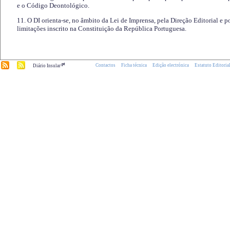
e o Código Deontológico.
11. O DI orienta-se, no âmbito da Lei de Imprensa, pela Direção Editorial e p
limitações inscrito na Constituição da República Portuguesa.
.pt
Contactos
Ficha técnica
Edição electrónica
Estatuto Editoria
Diário Insular