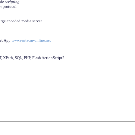
ide scripting
er protocol
arge encoded media server
 WebApp
www.rentacar-online.net
 XPath, SQL, PHP, Flash ActionScript2