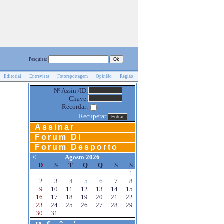
Pesquisa:
Editorial
Entrevista
Fotoreportagem
Opinião
Região
Nº Assin./ID:
Chave:
Recordar:
Recuperar
Assinar
Forum DI
Forum Desporto
<
Agosto 2026
D
S
T
Q
Q
S
S
1
2
3
4
5
6
7
8
9
10
11
12
13
14
15
16
17
18
19
20
21
22
23
24
25
26
27
28
29
30
31