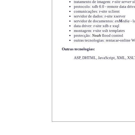
tratamento de imagem:
r-site server s
protocolo: xdb 6.0 - remote data driv
comunicações: r-site xclient
servidor de dados: r-site xserver
servidor de documentos:
en
M
edia
- l
data driver: r-site xdb e xsql
montagem: r-site xslt templates
protecção:
Noah
flood control
outras tecnologias: rentacar-online
Outras tecnologias:
ASP, DHTML, JavaScript, XML, XSLT,