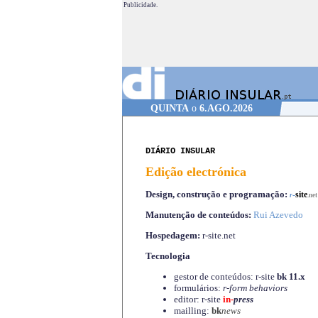
Publicidade.
QUINTA
o
6.AGO.2026
DIÁRIO INSULAR
Edição electrónica
Design, construção e programação:
-
site
r
.net
Manutenção de conteúdos:
Rui Azevedo
Hospedagem:
r-site.net
Tecnologia
gestor de conteúdos: r-site
bk 11.x
formulários:
r-form behaviors
editor: r-site
in-
press
mailling:
bk
news