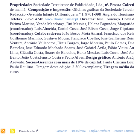
Propriedade:
Sociedade Terceirense de Publicidade, Lda.,
nº. Pessoa Colect
de manhã,
Composição e Impressão:
Oficinas gráficas da Sociedade Tercei
Redacção - Avenida Infante D. Henrique, n.º 1, 9701-098 Angra do Heroísmo 
Telefax:
295214246.
www.diarioinsular.pt
Director:
José Lourenço.
Chefe 
Fátima Martins, Vanda Mendonça, Rui Messias, Helena Fagundes, Margarida
(coordenador), Luís Almeida, Daniel Costa, José Eliseu Costa, Jorge Cipria
(coordenador).
Colaboradores:
João Bosco Mota Amaral, Francisco dos Reis
Guilherme Marinho, Gustavo Moura, Francisco Coelho, José Guilherme Reis 
Ventura, António Vallacorba, Diniz Borges, Jorge Moreira, Paulo Gomes, Duar
Barcelos, José Eduardo Machado Soares, José Gabriel Ávila, Fábio Vieira, A
Lima, Cláudia Costa, Soares de Barcelos, Berto Messias, Luis Couto, José A
Bento, João Costa,Fausto Costa e Pedro Alves.
Design gráfico:
António Araú
Azevedo.
Sócios-Gerentes com mais de 10% de capital:
Paula Cristina Lou
Paulo Raulino. Tiragem desta edição: 3.500 exemplares;
Tiragem média do
euros.
.pt
Contactos
Ficha técnica
Edição electrónica
Estatuto Editoria
Diário Insular