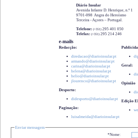
Diário Insular
Avenida Infante D. Henrique, n.º 1
9701-098 Angra do Heroísmo
Terceira - Açores – Portugal.
Telefone:
295 401 050
(+351)
Telefax:
295 214 246
(+351)
e-mails
Redacção:
Publicida
diredacao@diarioinsular.pt
di
armando@diarioinsular.pt
Geral:
carina@diarioinsular.pt
helena@diarioinsular.pt
di
helio@diarioinsular.pt
jlourenco@diarioinsular.pt
Opinião
Desporto:
di
didesporto@diarioinsular.pt
Edição El
Paginação:
we
luisalmeida@diarioinsular.pt
Enviar mensagem
*Nome: