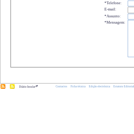
*Telefone:
E-mail:
*Assunto:
*Mensagem:
.pt
Contactos
Ficha técnica
Edição electrónica
Estatuto Editoria
Diário Insular