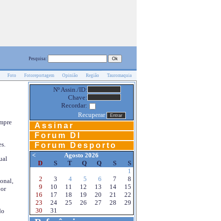
Pesquisa:
Foto
Fotoreportagem
Opinião
Região
Tauromaquia
Nº Assin./ID:
Chave:
Recordar:
Recuperar
empre
Assinar
Forum DI
s.
Forum Desporto
<
Agosto 2026
ual
D
S
T
Q
Q
S
S
1
2
3
4
5
6
7
8
onal,
9
10
11
12
13
14
15
por
16
17
18
19
20
21
22
23
24
25
26
27
28
29
30
31
do