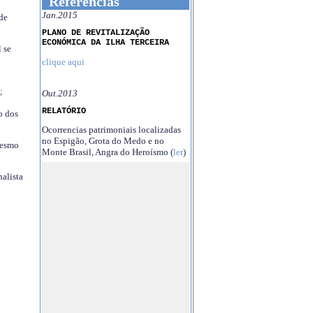
Referências
Jan.2015
 de
PLANO DE REVITALIZAÇÃO
ECONÓMICA DA ILHA TERCEIRA
 se
clique aqui
;
Out.2013
RELATÓRIO
o dos
Ocorrencias patrimoniais localizadas
no Espigão, Grota do Medo e no
mesmo
Monte Brasil, Angra do Heroísmo (
ler
)
nalista