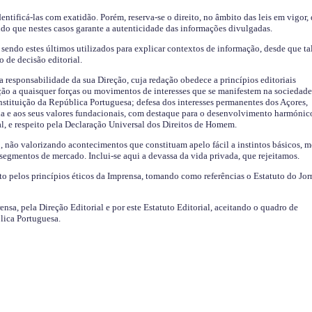
identificá-las com exatidão. Porém, reserva-se o direito, no âmbito das leis em vigor,
endo que nestes casos garante a autenticidade das informações divulgadas.
sendo estes últimos utilizados para explicar contextos de informação, desde que tal
o de decisão editorial.
da responsabilidade da sua Direção, cuja redação obedece a princípios editoriais
ão a quaisquer forças ou movimentos de interesses que se manifestem na sociedade
stituição da República Portuguesa; defesa dos interesses permanentes dos Açores,
a e aos seus valores fundacionais, com destaque para o desenvolvimento harmónic
al, e respeito pela Declaração Universal dos Direitos de Homem.
o, não valorizando acontecimentos que constituam apelo fácil a instintos básicos, 
 segmentos de mercado. Inclui-se aqui a devassa da vida privada, que rejeitamos.
ito pelos princípios éticos da Imprensa, tomando como referências o Estatuto do Jor
ensa, pela Direção Editorial e por este Estatuto Editorial, aceitando o quadro de
lica Portuguesa.