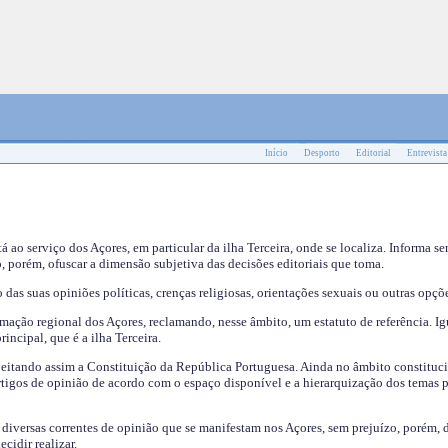
Início
Desporto
Editorial
Entrevista
tá ao serviço dos Açores, em particular da ilha Terceira, onde se localiza. Informa s
, porém, ofuscar a dimensão subjetiva das decisões editoriais que toma.
das suas opiniões políticas, crenças religiosas, orientações sexuais ou outras opçõe
mação regional dos Açores, reclamando, nesse âmbito, um estatuto de referência. Ig
incipal, que é a ilha Terceira.
speitando assim a Constituição da República Portuguesa. Ainda no âmbito constituci
 artigos de opinião de acordo com o espaço disponível e a hierarquização dos temas 
s diversas correntes de opinião que se manifestam nos Açores, sem prejuízo, porém, 
cidir realizar.