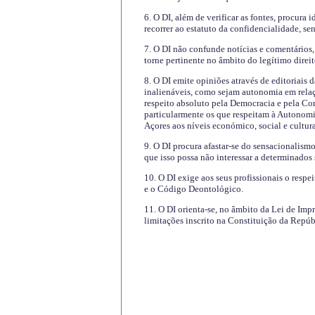
6. O DI, além de verificar as fontes, procura 
recorrer ao estatuto da confidencialidade, s
7. O DI não confunde notícias e comentários, 
torne pertinente no âmbito do legítimo direit
8. O DI emite opiniões através de editoriais 
inalienáveis, como sejam autonomia em relaç
respeito absoluto pela Democracia e pela Con
particularmente os que respeitam à Autonomi
Açores aos níveis económico, social e cultur
9. O DI procura afastar-se do sensacionalism
que isso possa não interessar a determinados
10. O DI exige aos seus profissionais o respe
e o Código Deontológico.
11. O DI orienta-se, no âmbito da Lei de Impr
limitações inscrito na Constituição da Repúb