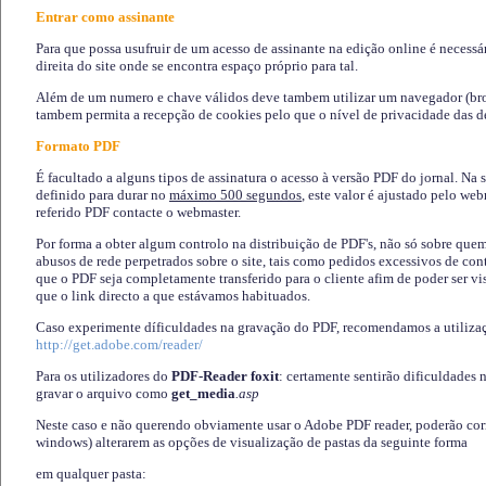
Entrar como assinante
Para que possa usufruir de um acesso de assinante na edição online é necessá
direita do site onde se encontra espaço próprio para tal.
Além de um numero e chave válidos deve tambem utilizar um navegador (brows
tambem permita a recepção de cookies pelo que o nível de privacidade das d
Formato PDF
É facultado a alguns tipos de assinatura o acesso à versão PDF do jornal. Na 
definido para durar no
máximo 500 segundos
, este valor é ajustado pelo we
referido PDF contacte o webmaster.
Por forma a obter algum controlo na distribuição de PDF's, não só sobre que
abusos de rede perpetrados sobre o site, tais como pedidos excessivos de co
que o PDF seja completamente transferido para o cliente afim de poder ser 
que o link directo a que estávamos habituados.
Caso experimente díficuldades na gravação do PDF, recomendamos a utiliza
http://get.adobe.com/reader/
Para os utilizadores do
PDF-Reader foxit
: certamente sentirão dificuldades 
gravar o arquivo como
get_media
.asp
Neste caso e não querendo obviamente usar o Adobe PDF reader, poderão corrig
windows) alterarem as opções de visualização de pastas da seguinte forma
em qualquer pasta
: