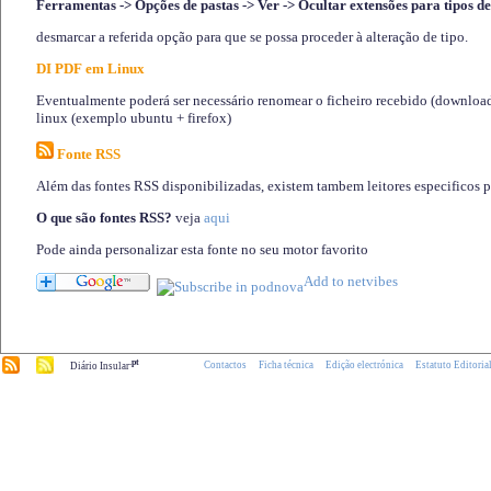
Ferramentas -> Opções de pastas -> Ver -> Ocultar extensões para tipos de
desmarcar a referida opção para que se possa proceder à alteração de tipo.
DI PDF em Linux
Eventualmente poderá ser necessário renomear o ficheiro recebido (download)
linux (exemplo ubuntu + firefox)
Fonte RSS
Além das fontes RSS disponibilizadas, existem tambem leitores especificos 
O que são fontes RSS?
veja
aqui
Pode ainda personalizar esta fonte no seu motor favorito
.pt
Contactos
Ficha técnica
Edição electrónica
Estatuto Editoria
Diário Insular