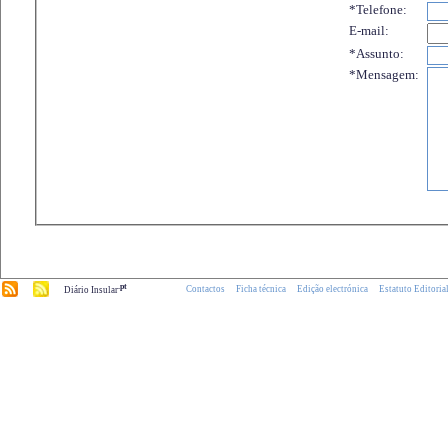
*Telefone:
E-mail:
*Assunto:
*Mensagem:
.pt
Contactos
Ficha técnica
Edição electrónica
Estatuto Editoria
Diário Insular