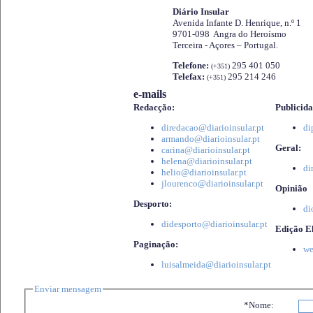
Diário Insular
Avenida Infante D. Henrique, n.º 1
9701-098 Angra do Heroísmo
Terceira - Açores – Portugal.
Telefone:
295 401 050
(+351)
Telefax:
295 214 246
(+351)
e-mails
Redacção:
Publicida
diredacao@diarioinsular.pt
di
armando@diarioinsular.pt
Geral:
carina@diarioinsular.pt
helena@diarioinsular.pt
di
helio@diarioinsular.pt
jlourenco@diarioinsular.pt
Opinião
Desporto:
di
didesporto@diarioinsular.pt
Edição El
Paginação:
we
luisalmeida@diarioinsular.pt
Enviar mensagem
*Nome: