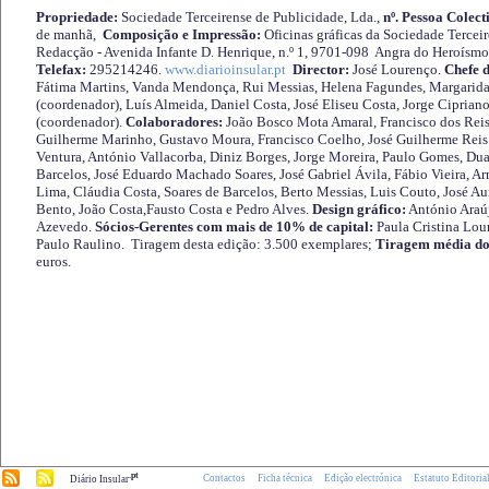
Propriedade:
Sociedade Terceirense de Publicidade, Lda.,
nº. Pessoa Colect
de manhã,
Composição e Impressão:
Oficinas gráficas da Sociedade Tercei
Redacção - Avenida Infante D. Henrique, n.º 1, 9701-098 Angra do Heroísmo 
Telefax:
295214246.
www.diarioinsular.pt
Director:
José Lourenço.
Chefe 
Fátima Martins, Vanda Mendonça, Rui Messias, Helena Fagundes, Margarida
(coordenador), Luís Almeida, Daniel Costa, José Eliseu Costa, Jorge Cipria
(coordenador).
Colaboradores:
João Bosco Mota Amaral, Francisco dos Reis
Guilherme Marinho, Gustavo Moura, Francisco Coelho, José Guilherme Reis 
Ventura, António Vallacorba, Diniz Borges, Jorge Moreira, Paulo Gomes, Duar
Barcelos, José Eduardo Machado Soares, José Gabriel Ávila, Fábio Vieira, A
Lima, Cláudia Costa, Soares de Barcelos, Berto Messias, Luis Couto, José A
Bento, João Costa,Fausto Costa e Pedro Alves.
Design gráfico:
António Araú
Azevedo.
Sócios-Gerentes com mais de 10% de capital:
Paula Cristina Lou
Paulo Raulino. Tiragem desta edição: 3.500 exemplares;
Tiragem média do
euros.
.pt
Contactos
Ficha técnica
Edição electrónica
Estatuto Editoria
Diário Insular