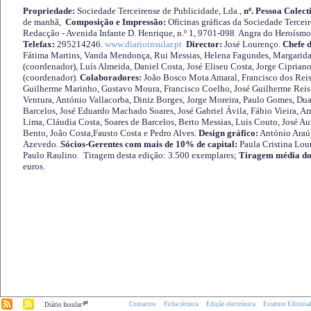
Propriedade:
Sociedade Terceirense de Publicidade, Lda.,
nº. Pessoa Colect
de manhã,
Composição e Impressão:
Oficinas gráficas da Sociedade Tercei
Redacção - Avenida Infante D. Henrique, n.º 1, 9701-098 Angra do Heroísmo 
Telefax:
295214246.
www.diarioinsular.pt
Director:
José Lourenço.
Chefe 
Fátima Martins, Vanda Mendonça, Rui Messias, Helena Fagundes, Margarida
(coordenador), Luís Almeida, Daniel Costa, José Eliseu Costa, Jorge Cipria
(coordenador).
Colaboradores:
João Bosco Mota Amaral, Francisco dos Reis
Guilherme Marinho, Gustavo Moura, Francisco Coelho, José Guilherme Reis 
Ventura, António Vallacorba, Diniz Borges, Jorge Moreira, Paulo Gomes, Duar
Barcelos, José Eduardo Machado Soares, José Gabriel Ávila, Fábio Vieira, A
Lima, Cláudia Costa, Soares de Barcelos, Berto Messias, Luis Couto, José A
Bento, João Costa,Fausto Costa e Pedro Alves.
Design gráfico:
António Araú
Azevedo.
Sócios-Gerentes com mais de 10% de capital:
Paula Cristina Lou
Paulo Raulino. Tiragem desta edição: 3.500 exemplares;
Tiragem média do
euros.
.pt
Contactos
Ficha técnica
Edição electrónica
Estatuto Editoria
Diário Insular