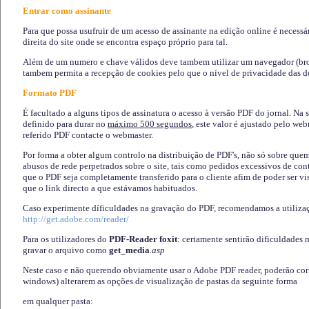
Entrar como assinante
Para que possa usufruir de um acesso de assinante na edição online é necessá
direita do site onde se encontra espaço próprio para tal.
Além de um numero e chave válidos deve tambem utilizar um navegador (brows
tambem permita a recepção de cookies pelo que o nível de privacidade das d
Formato PDF
É facultado a alguns tipos de assinatura o acesso à versão PDF do jornal. Na 
definido para durar no
máximo 500 segundos
, este valor é ajustado pelo we
referido PDF contacte o webmaster.
Por forma a obter algum controlo na distribuição de PDF's, não só sobre que
abusos de rede perpetrados sobre o site, tais como pedidos excessivos de co
que o PDF seja completamente transferido para o cliente afim de poder ser 
que o link directo a que estávamos habituados.
Caso experimente díficuldades na gravação do PDF, recomendamos a utiliza
http://get.adobe.com/reader/
Para os utilizadores do
PDF-Reader foxit
: certamente sentirão dificuldades 
gravar o arquivo como
get_media
.asp
Neste caso e não querendo obviamente usar o Adobe PDF reader, poderão corrig
windows) alterarem as opções de visualização de pastas da seguinte forma
em qualquer pasta
: