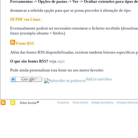
Ferramentas -> Opções de pastas -> Ver -> Ocultar extensões para tipos de
desmarcar a referida opção para que se possa proceder à alteração de tipo.
DI PDF em Linux
Eventualmente poderá ser necessário renomear o ficheiro recebido (download)
linux (exemplo ubuntu + firefox)
Fonte RSS
Além das fontes RSS disponibilizadas, existem tambem leitores especificos 
O que são fontes RSS?
veja
aqui
Pode ainda personalizar esta fonte no seu motor favorito
.pt
Contactos
Ficha técnica
Edição electrónica
Estatuto Editoria
Diário Insular