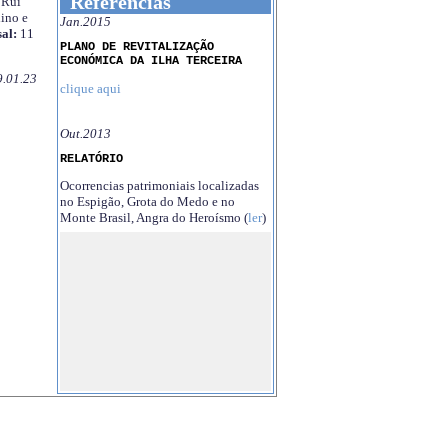
Referências
Rui
ino e
Jan.2015
al:
11
PLANO DE REVITALIZAÇÃO
ECONÓMICA DA ILHA TERCEIRA
9.01.23
clique aqui
Out.2013
RELATÓRIO
Ocorrencias patrimoniais localizadas
no Espigão, Grota do Medo e no
Monte Brasil, Angra do Heroísmo (
ler
)