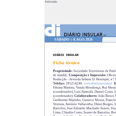
Publicidade.
SÁBADO
o
8.AGO.2026
DIÁRIO INSULAR
Ficha técnica
Propriedade:
Sociedade Terceirense de Publi
de manhã,
Composição e Impressão:
Oficin
Redacção - Avenida Infante D. Henrique, n.º
Telefax:
295214246.
www.diarioinsular.pt
D
Fátima Martins, Vanda Mendonça, Rui Messi
(coordenador), Luís Almeida, Daniel Costa, 
(coordenador).
Colaboradores:
João Bosco M
Guilherme Marinho, Gustavo Moura, Francisc
Ventura, António Vallacorba, Diniz Borges, J
Barcelos, José Eduardo Machado Soares, José
Lima, Cláudia Costa, Soares de Barcelos, Be