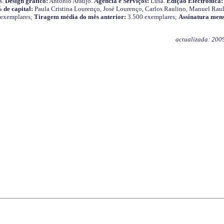
s.
Design gráfico:
António Araújo.
Agência e Serviços:
Lusa.
Edição Electrónica:
 de capital:
Paula Cristina Lourenço, José Lourenço, Carlos Raulino, Manuel Raul
 exemplares;
Tiragem média do mês anterior:
3.500 exemplares;
Assinatura mens
actualizada: 200