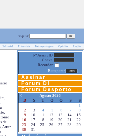
Pesquisa:
Editorial
Entrevista
Fotoreportagem
Opinião
Região
Nº Assin./ID:
Chave:
Recordar:
Recuperar
Assinar
Forum DI
iário
Forum Desporto
0
<
Agosto 2026
ira,
D
S
T
Q
Q
S
S
a
1
a
2
3
4
5
6
7
8
te,
9
10
11
12
13
14
15
ntónio
16
17
18
19
20
21
22
s de
23
24
25
26
27
28
29
, Artur
30
31
o