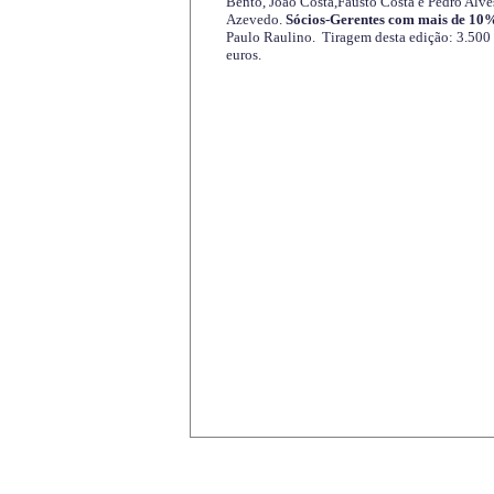
Bento, João Costa,Fausto Costa e Pedro Alve
Azevedo.
Sócios-Gerentes com mais de 10%
Paulo Raulino. Tiragem desta edição: 3.500
euros.