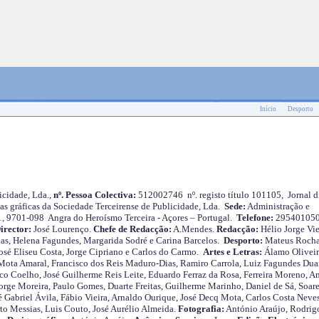
Início
Desporto
cidade, Lda.,
nº. Pessoa Colectiva:
512002746 nº. registo título 101105, Jornal d
as gráficas da Sociedade Terceirense de Publicidade, Lda.
Sede:
Administração e
 1, 9701-098 Angra do Heroísmo Terceira - Açores – Portugal.
Telefone:
29540105
irector:
José Lourenço.
Chefe de Redacção:
A.Mendes.
Redacção:
Hélio Jorge Vie
as, Helena Fagundes, Margarida Sodré e Carina Barcelos.
Desporto:
Mateus Roch
José Eliseu Costa, Jorge Cipriano e Carlos do Carmo.
Artes e Letras:
Álamo Oliveir
ota Amaral, Francisco dos Reis Maduro-Dias, Ramiro Carrola, Luiz Fagundes Duar
o Coelho, José Guilherme Reis Leite, Eduardo Ferraz da Rosa, Ferreira Moreno, A
orge Moreira, Paulo Gomes, Duarte Freitas, Guilherme Marinho, Daniel de Sá, Soare
 Gabriel Ávila, Fábio Vieira, Arnaldo Ourique, José Decq Mota, Carlos Costa Neves
rto Messias, Luis Couto, José Aurélio Almeida.
Fotografia:
António Araújo, Rodrig