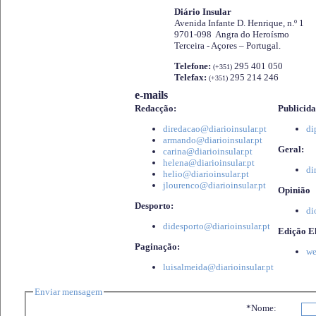
Diário Insular
Avenida Infante D. Henrique, n.º 1
9701-098 Angra do Heroísmo
Terceira - Açores – Portugal.
Telefone:
295 401 050
(+351)
Telefax:
295 214 246
(+351)
e-mails
Redacção:
Publicida
diredacao@diarioinsular.pt
di
armando@diarioinsular.pt
Geral:
carina@diarioinsular.pt
helena@diarioinsular.pt
di
helio@diarioinsular.pt
jlourenco@diarioinsular.pt
Opinião
Desporto:
di
didesporto@diarioinsular.pt
Edição El
Paginação:
we
luisalmeida@diarioinsular.pt
Enviar mensagem
*Nome: