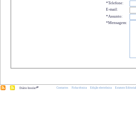
*Telefone:
E-mail:
*Assunto:
*Mensagem:
.pt
Contactos
Ficha técnica
Edição electrónica
Estatuto Editoria
Diário Insular