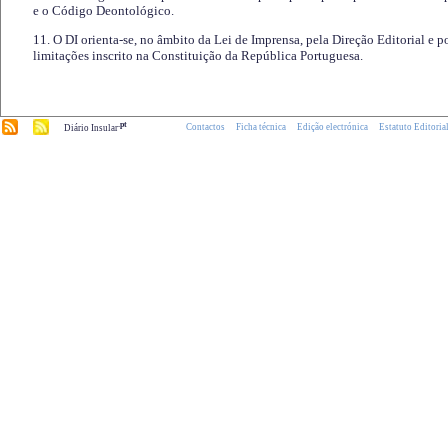
e o Código Deontológico.
11. O DI orienta-se, no âmbito da Lei de Imprensa, pela Direção Editorial e p
limitações inscrito na Constituição da República Portuguesa.
.pt
Contactos
Ficha técnica
Edição electrónica
Estatuto Editoria
Diário Insular