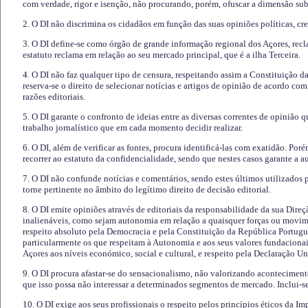
com verdade, rigor e isenção, não procurando, porém, ofuscar a dimensão subj
2. O DI não discrimina os cidadãos em função das suas opiniões políticas, cre
3. O DI define-se como órgão de grande informação regional dos Açores, recl
estatuto reclama em relação ao seu mercado principal, que é a ilha Terceira.
4. O DI não faz qualquer tipo de censura, respeitando assim a Constituição 
reserva-se o direito de selecionar notícias e artigos de opinião de acordo co
razões editoriais.
5. O DI garante o confronto de ideias entre as diversas correntes de opinião 
trabalho jornalístico que em cada momento decidir realizar.
6. O DI, além de verificar as fontes, procura identificá-las com exatidão. Poré
recorrer ao estatuto da confidencialidade, sendo que nestes casos garante a 
7. O DI não confunde notícias e comentários, sendo estes últimos utilizados 
torne pertinente no âmbito do legítimo direito de decisão editorial.
8. O DI emite opiniões através de editoriais da responsabilidade da sua Direç
inalienáveis, como sejam autonomia em relação a quaisquer forças ou movime
respeito absoluto pela Democracia e pela Constituição da República Portugue
particularmente os que respeitam à Autonomia e aos seus valores fundacion
Açores aos níveis económico, social e cultural, e respeito pela Declaração U
9. O DI procura afastar-se do sensacionalismo, não valorizando aconteciment
que isso possa não interessar a determinados segmentos de mercado. Inclui-se
10. O DI exige aos seus profissionais o respeito pelos princípios éticos da I