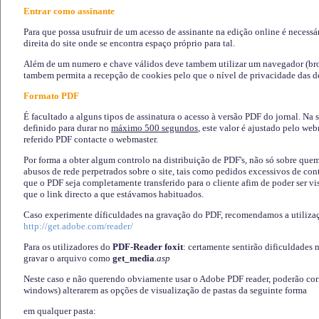
Entrar como assinante
Para que possa usufruir de um acesso de assinante na edição online é necessá
direita do site onde se encontra espaço próprio para tal.
Além de um numero e chave válidos deve tambem utilizar um navegador (brows
tambem permita a recepção de cookies pelo que o nível de privacidade das d
Formato PDF
É facultado a alguns tipos de assinatura o acesso à versão PDF do jornal. Na 
definido para durar no
máximo 500 segundos
, este valor é ajustado pelo we
referido PDF contacte o webmaster.
Por forma a obter algum controlo na distribuição de PDF's, não só sobre que
abusos de rede perpetrados sobre o site, tais como pedidos excessivos de co
que o PDF seja completamente transferido para o cliente afim de poder ser 
que o link directo a que estávamos habituados.
Caso experimente díficuldades na gravação do PDF, recomendamos a utiliza
http://get.adobe.com/reader/
Para os utilizadores do
PDF-Reader foxit
: certamente sentirão dificuldades 
gravar o arquivo como
get_media
.asp
Neste caso e não querendo obviamente usar o Adobe PDF reader, poderão corrig
windows) alterarem as opções de visualização de pastas da seguinte forma
em qualquer pasta
: