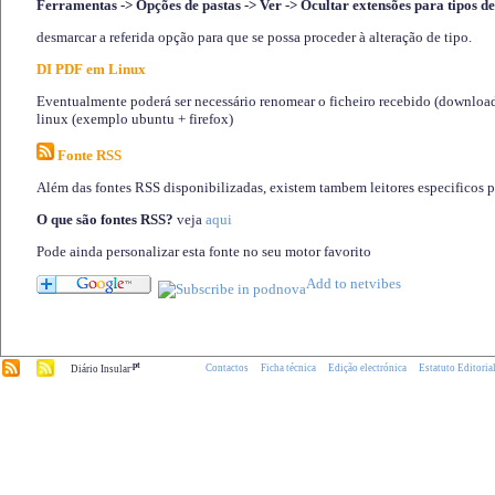
Ferramentas -> Opções de pastas -> Ver -> Ocultar extensões para tipos de
desmarcar a referida opção para que se possa proceder à alteração de tipo.
DI PDF em Linux
Eventualmente poderá ser necessário renomear o ficheiro recebido (download)
linux (exemplo ubuntu + firefox)
Fonte RSS
Além das fontes RSS disponibilizadas, existem tambem leitores especificos 
O que são fontes RSS?
veja
aqui
Pode ainda personalizar esta fonte no seu motor favorito
.pt
Contactos
Ficha técnica
Edição electrónica
Estatuto Editoria
Diário Insular