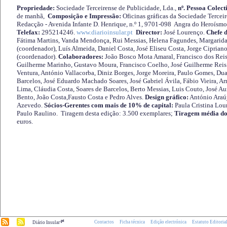
Propriedade:
Sociedade Terceirense de Publicidade, Lda.,
nº. Pessoa Colect
de manhã,
Composição e Impressão:
Oficinas gráficas da Sociedade Tercei
Redacção - Avenida Infante D. Henrique, n.º 1, 9701-098 Angra do Heroísmo 
Telefax:
295214246.
www.diarioinsular.pt
Director:
José Lourenço.
Chefe 
Fátima Martins, Vanda Mendonça, Rui Messias, Helena Fagundes, Margarida
(coordenador), Luís Almeida, Daniel Costa, José Eliseu Costa, Jorge Cipria
(coordenador).
Colaboradores:
João Bosco Mota Amaral, Francisco dos Reis
Guilherme Marinho, Gustavo Moura, Francisco Coelho, José Guilherme Reis 
Ventura, António Vallacorba, Diniz Borges, Jorge Moreira, Paulo Gomes, Duar
Barcelos, José Eduardo Machado Soares, José Gabriel Ávila, Fábio Vieira, A
Lima, Cláudia Costa, Soares de Barcelos, Berto Messias, Luis Couto, José A
Bento, João Costa,Fausto Costa e Pedro Alves.
Design gráfico:
António Araú
Azevedo.
Sócios-Gerentes com mais de 10% de capital:
Paula Cristina Lou
Paulo Raulino. Tiragem desta edição: 3.500 exemplares;
Tiragem média do
euros.
.pt
Contactos
Ficha técnica
Edição electrónica
Estatuto Editoria
Diário Insular