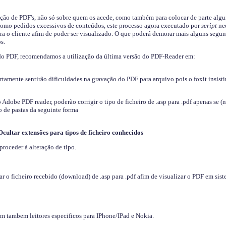
ição de PDF's, não só sobre quem os acede, como também para colocar de parte algu
s como pedidos excessivos de conteúdos, este processo agora executado por
script
nec
ra o cliente afim de poder ser visualizado. O que poderá demorar mais alguns segu
s.
do PDF, recomendamos a utilização da última versão do PDF-Reader em:
ertamente sentirão dificuldades na gravação do PDF para arquivo pois o foxit insisti
dobe PDF reader, poderão corrigir o tipo de ficheiro de .asp para .pdf apenas se (
 de pastas da seguinte forma
Ocultar extensões para tipos de ficheiro conhecidos
proceder à alteração de tipo.
 o ficheiro recebido (download) de .asp para .pdf afim de visualizar o PDF em sis
em tambem leitores especificos para IPhone/IPad e Nokia.