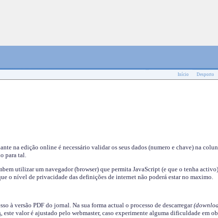
Início
Desporto
nante na edição online é necessário validar os seus dados (numero e chave) na colu
o para tal.
em utilizar um navegador (browser) que permita JavaScript (e que o tenha activo)
ue o nível de privacidade das definições de internet não poderá estar no maximo.
esso à versão PDF do jornal. Na sua forma actual o processo de descarregar
(downloa
s
, este valor é ajustado pelo webmaster, caso experimente alguma dificuldade em ob