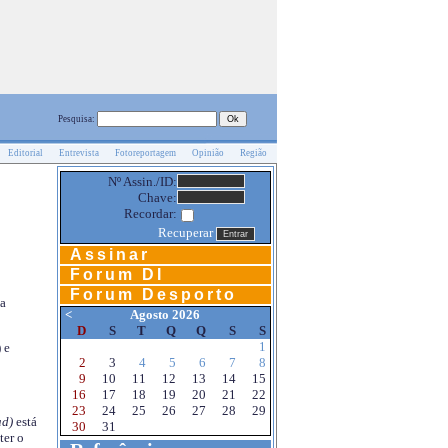
Pesquisa:
Editorial
Entrevista
Fotoreportagem
Opinião
Região
Nº Assin./ID:
Chave:
Recordar:
Recuperar
Assinar
Forum DI
Forum Desporto
na
<
Agosto 2026
D
S
T
Q
Q
S
S
1
 e
2
3
4
5
6
7
8
9
10
11
12
13
14
15
16
17
18
19
20
21
22
23
24
25
26
27
28
29
d)
está
30
31
ter o