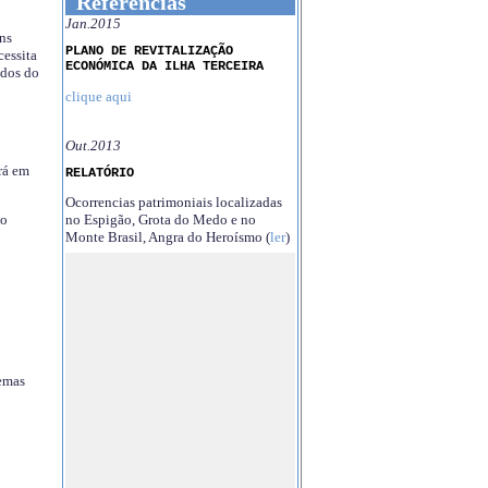
Referências
Jan.2015
ns
PLANO DE REVITALIZAÇÃO
essita
ECONÓMICA DA ILHA TERCEIRA
ndos do
clique aqui
Out.2013
rá em
RELATÓRIO
Ocorrencias patrimoniais localizadas
no Espigão, Grota do Medo e no
no
Monte Brasil, Angra do Heroísmo (
ler
)
temas