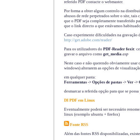
referido PDF contacte o webmaster.
Por forma a obter algum controlo na distribu
abusos de rede perpetrados sobre o site, tai
que o PDF seja completamente transferido pa
que o link directo a que estávamos habituado
Caso experimente díficuldades na gravação 
http://get.adobe.com/reader/
Para os utilizadores do
PDF-Reader foxit
: c
gravar o arquivo como
get_media
.asp
Neste caso e não querendo obviamente usar o A
windows) alterarem as opções de visualização
em qualquer pasta
:
Ferramentas -> Opções de pastas -> Ver -> 
desmarcar a referida opção para que se possa 
DI PDF em Linux
Eventualmente poderá ser necessário renomear
linux (exemplo ubuntu + firefox)
Fonte RSS
Além das fontes RSS disponibilizadas, exist