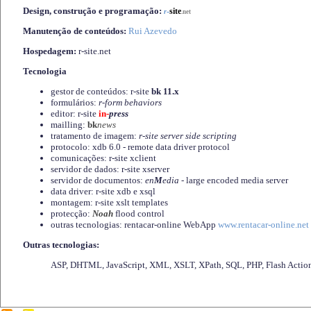
Design, construção e programação:
-
site
r
.net
Manutenção de conteúdos:
Rui Azevedo
Hospedagem:
r-site.net
Tecnologia
gestor de conteúdos: r-site
bk 11.x
formulários:
r-form behaviors
editor: r-site
in-
press
mailling:
bk
news
tratamento de imagem:
r-site server side scripting
protocolo: xdb 6.0 - remote data driver protocol
comunicações: r-site xclient
servidor de dados: r-site xserver
servidor de documentos:
en
M
edia
- large encoded media server
data driver: r-site xdb e xsql
montagem: r-site xslt templates
protecção:
Noah
flood control
outras tecnologias: rentacar-online WebApp
www.rentacar-online.net
Outras tecnologias:
ASP, DHTML, JavaScript, XML, XSLT, XPath, SQL, PHP, Flash Actio