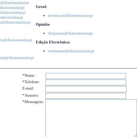
@diarioinsular.pt
Geral:
iarioinsular.pt
iarioinsular.pt
diredacao@diarioinsular.pt
arioinsular.pt
o@diarioinsular.pt
Opinião
diopiniao@diarioinsular.pt
to@diarioinsular.pt
Edição Electrónica:
webmaster@diarioinsular.pt
ida@diarioinsular.pt
*Nome:
*Telefone:
E-mail:
*Assunto:
*Mensagem: