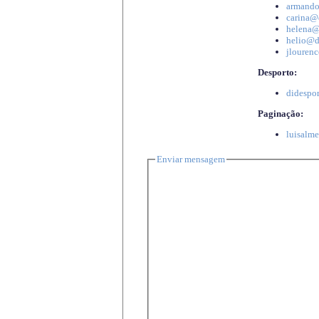
armando
carina@d
helena@d
helio@di
jlourenc
Desporto:
didespor
Paginação:
luisalme
Enviar mensagem