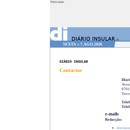
Publicidade.
SEXTA
o
7.AGO.2026
DIÁRIO INSULAR
Contactos
Diári
Aveni
9701
Terce
Telef
Telef
e-mails
Redacção:
diredaca