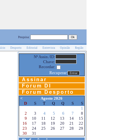
Pesquisa:
nício
Desporto
Editorial
Entrevista
Opinião
Região
Nº Assin./ID:
Chave:
Recordar:
Recuperar
Assinar
Forum DI
Forum Desporto
<
Agosto 2026
D
S
T
Q
Q
S
S
1
2
3
4
5
6
7
8
9
10
11
12
13
14
15
16
17
18
19
20
21
22
23
24
25
26
27
28
29
30
31