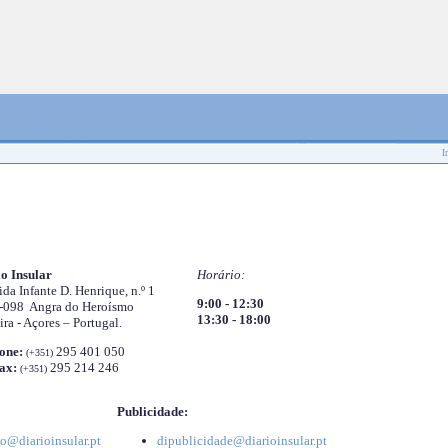
I
o Insular
Horário:
da Infante D. Henrique, n.º 1
9:00 - 12:30
-098 Angra do Heroísmo
13:30 - 18:00
ira - Açores – Portugal.
one:
295 401 050
(+351)
ax:
295 214 246
(+351)
Publicidade:
o@diarioinsular.pt
dipublicidade@diarioinsular.pt