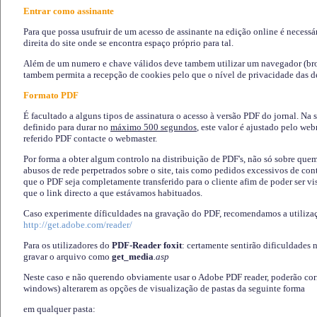
Entrar como assinante
Para que possa usufruir de um acesso de assinante na edição online é necessá
direita do site onde se encontra espaço próprio para tal.
Além de um numero e chave válidos deve tambem utilizar um navegador (brows
tambem permita a recepção de cookies pelo que o nível de privacidade das d
Formato PDF
É facultado a alguns tipos de assinatura o acesso à versão PDF do jornal. Na 
definido para durar no
máximo 500 segundos
, este valor é ajustado pelo we
referido PDF contacte o webmaster.
Por forma a obter algum controlo na distribuição de PDF's, não só sobre que
abusos de rede perpetrados sobre o site, tais como pedidos excessivos de co
que o PDF seja completamente transferido para o cliente afim de poder ser 
que o link directo a que estávamos habituados.
Caso experimente díficuldades na gravação do PDF, recomendamos a utiliza
http://get.adobe.com/reader/
Para os utilizadores do
PDF-Reader foxit
: certamente sentirão dificuldades 
gravar o arquivo como
get_media
.asp
Neste caso e não querendo obviamente usar o Adobe PDF reader, poderão corrig
windows) alterarem as opções de visualização de pastas da seguinte forma
em qualquer pasta
: