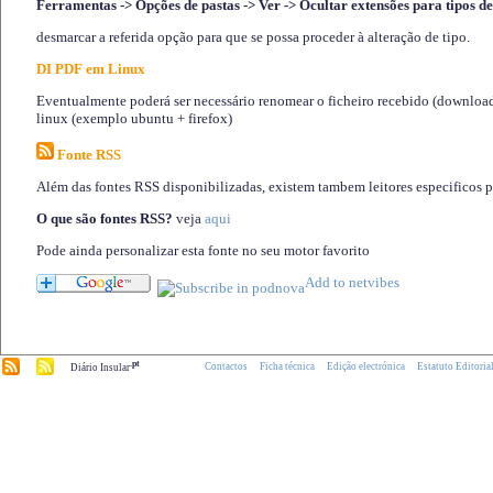
Ferramentas -> Opções de pastas -> Ver -> Ocultar extensões para tipos de
desmarcar a referida opção para que se possa proceder à alteração de tipo.
DI PDF em Linux
Eventualmente poderá ser necessário renomear o ficheiro recebido (download)
linux (exemplo ubuntu + firefox)
Fonte RSS
Além das fontes RSS disponibilizadas, existem tambem leitores especificos 
O que são fontes RSS?
veja
aqui
Pode ainda personalizar esta fonte no seu motor favorito
.pt
Contactos
Ficha técnica
Edição electrónica
Estatuto Editoria
Diário Insular