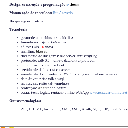
Design, construção e programação:
-
site
r
.net
Manutenção de conteúdos:
Rui Azevedo
Hospedagem:
r-site.net
Tecnologia
gestor de conteúdos: r-site
bk 11.x
formulários:
r-form behaviors
editor: r-site
in-
press
mailling:
bk
news
tratamento de imagem:
r-site server side scripting
protocolo: xdb 6.0 - remote data driver protocol
comunicações: r-site xclient
servidor de dados: r-site xserver
servidor de documentos:
en
M
edia
- large encoded media server
data driver: r-site xdb e xsql
montagem: r-site xslt templates
protecção:
Noah
flood control
outras tecnologias: rentacar-online WebApp
www.rentacar-online.net
Outras tecnologias:
ASP, DHTML, JavaScript, XML, XSLT, XPath, SQL, PHP, Flash Actio