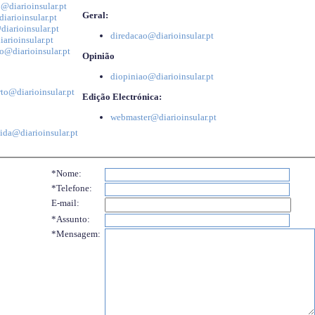
@diarioinsular.pt
Geral:
iarioinsular.pt
iarioinsular.pt
diredacao@diarioinsular.pt
arioinsular.pt
o@diarioinsular.pt
Opinião
diopiniao@diarioinsular.pt
to@diarioinsular.pt
Edição Electrónica:
webmaster@diarioinsular.pt
ida@diarioinsular.pt
*Nome:
*Telefone:
E-mail:
*Assunto:
*Mensagem: