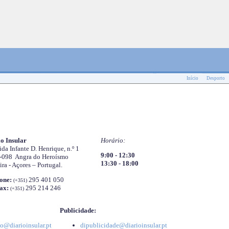
Início
Desporto
o Insular
Horário:
da Infante D. Henrique, n.º 1
9:00 - 12:30
-098 Angra do Heroísmo
13:30 - 18:00
ira - Açores – Portugal.
one:
295 401 050
(+351)
ax:
295 214 246
(+351)
Publicidade:
o@diarioinsular.pt
dipublicidade@diarioinsular.pt