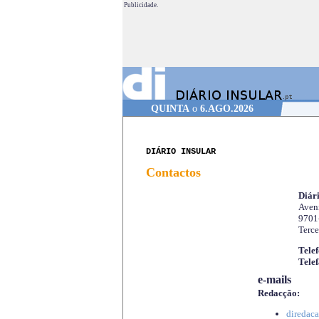
Publicidade.
QUINTA
o
6.AGO.2026
DIÁRIO INSULAR
Contactos
Diári
Aveni
9701
Terce
Telef
Telef
e-mails
Redacção:
diredaca