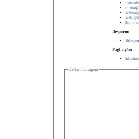
armando
carina@d
helena@d
helio@di
jlourenc
Desporto:
didespor
Paginação:
luisalme
Enviar mensagem