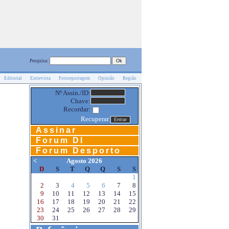
Pesquisa:
Editorial
Entrevista
Fotoreportagem
Opinião
Região
Nº Assin./ID:
Chave:
Recordar:
Recuperar
Assinar
Forum DI
Forum Desporto
<
Agosto 2026
D
S
T
Q
Q
S
S
1
2
3
4
5
6
7
8
9
10
11
12
13
14
15
16
17
18
19
20
21
22
23
24
25
26
27
28
29
30
31