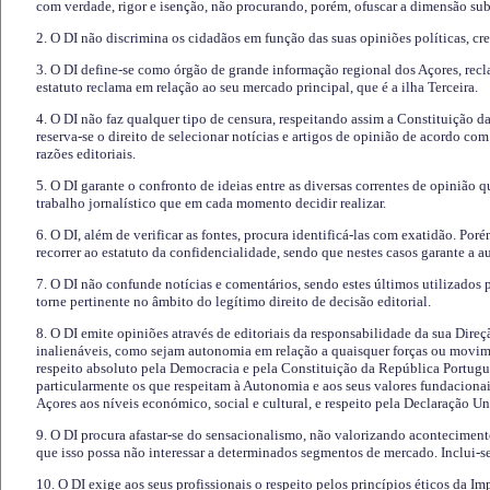
com verdade, rigor e isenção, não procurando, porém, ofuscar a dimensão subj
2. O DI não discrimina os cidadãos em função das suas opiniões políticas, cre
3. O DI define-se como órgão de grande informação regional dos Açores, recl
estatuto reclama em relação ao seu mercado principal, que é a ilha Terceira.
4. O DI não faz qualquer tipo de censura, respeitando assim a Constituição 
reserva-se o direito de selecionar notícias e artigos de opinião de acordo co
razões editoriais.
5. O DI garante o confronto de ideias entre as diversas correntes de opinião 
trabalho jornalístico que em cada momento decidir realizar.
6. O DI, além de verificar as fontes, procura identificá-las com exatidão. Poré
recorrer ao estatuto da confidencialidade, sendo que nestes casos garante a 
7. O DI não confunde notícias e comentários, sendo estes últimos utilizados 
torne pertinente no âmbito do legítimo direito de decisão editorial.
8. O DI emite opiniões através de editoriais da responsabilidade da sua Direç
inalienáveis, como sejam autonomia em relação a quaisquer forças ou movime
respeito absoluto pela Democracia e pela Constituição da República Portugue
particularmente os que respeitam à Autonomia e aos seus valores fundacion
Açores aos níveis económico, social e cultural, e respeito pela Declaração U
9. O DI procura afastar-se do sensacionalismo, não valorizando aconteciment
que isso possa não interessar a determinados segmentos de mercado. Inclui-se
10. O DI exige aos seus profissionais o respeito pelos princípios éticos da I