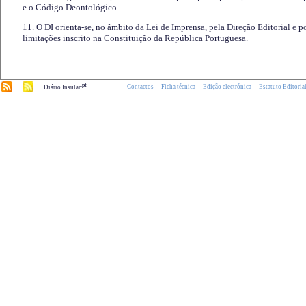
e o Código Deontológico.
11. O DI orienta-se, no âmbito da Lei de Imprensa, pela Direção Editorial e p
limitações inscrito na Constituição da República Portuguesa.
.pt
Contactos
Ficha técnica
Edição electrónica
Estatuto Editoria
Diário Insular