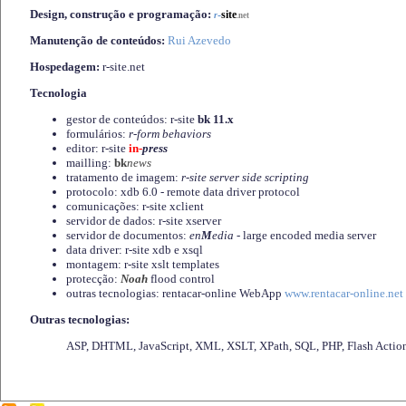
Design, construção e programação:
-
site
r
.net
Manutenção de conteúdos:
Rui Azevedo
Hospedagem:
r-site.net
Tecnologia
gestor de conteúdos: r-site
bk 11.x
formulários:
r-form behaviors
editor: r-site
in-
press
mailling:
bk
news
tratamento de imagem:
r-site server side scripting
protocolo: xdb 6.0 - remote data driver protocol
comunicações: r-site xclient
servidor de dados: r-site xserver
servidor de documentos:
en
M
edia
- large encoded media server
data driver: r-site xdb e xsql
montagem: r-site xslt templates
protecção:
Noah
flood control
outras tecnologias: rentacar-online WebApp
www.rentacar-online.net
Outras tecnologias:
ASP, DHTML, JavaScript, XML, XSLT, XPath, SQL, PHP, Flash Actio