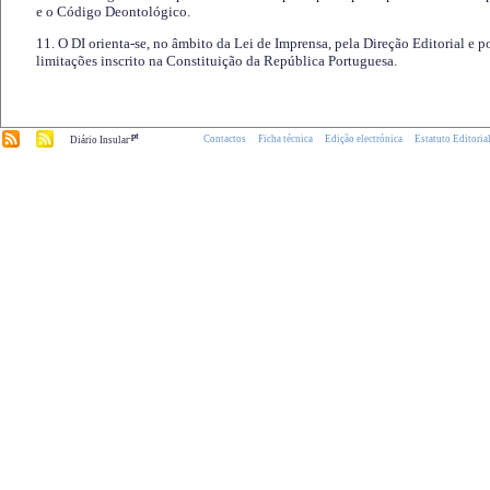
e o Código Deontológico.
11. O DI orienta-se, no âmbito da Lei de Imprensa, pela Direção Editorial e p
limitações inscrito na Constituição da República Portuguesa.
.pt
Contactos
Ficha técnica
Edição electrónica
Estatuto Editoria
Diário Insular