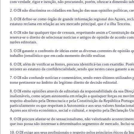
com verdade, rigor e isenção, não procurando, porém, ofuscar a dimensão subj
2. O DI não discrimina os cidadãos em função das suas opiniões políticas, cre
3. O DI define-se como órgão de grande informação regional dos Açores, recl
estatuto reclama em relação ao seu mercado principal, que é a ilha Terceira.
4. O DI não faz qualquer tipo de censura, respeitando assim a Constituição 
reserva-se o direito de selecionar notícias e artigos de opinião de acordo co
razões editoriais.
5. O DI garante o confronto de ideias entre as diversas correntes de opinião 
trabalho jornalístico que em cada momento decidir realizar.
6. O DI, além de verificar as fontes, procura identificá-las com exatidão. Poré
recorrer ao estatuto da confidencialidade, sendo que nestes casos garante a 
7. O DI não confunde notícias e comentários, sendo estes últimos utilizados 
torne pertinente no âmbito do legítimo direito de decisão editorial.
8. O DI emite opiniões através de editoriais da responsabilidade da sua Direç
inalienáveis, como sejam autonomia em relação a quaisquer forças ou movime
respeito absoluto pela Democracia e pela Constituição da República Portugue
particularmente os que respeitam à Autonomia e aos seus valores fundacion
Açores aos níveis económico, social e cultural, e respeito pela Declaração U
9. O DI procura afastar-se do sensacionalismo, não valorizando aconteciment
que isso possa não interessar a determinados segmentos de mercado. Inclui-se
10. O DI exige aos seus profissionais o respeito pelos princípios éticos da I