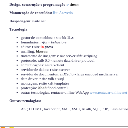
Design, construção e programação:
-
site
r
.net
Manutenção de conteúdos:
Rui Azevedo
Hospedagem:
r-site.net
Tecnologia
gestor de conteúdos: r-site
bk 11.x
formulários:
r-form behaviors
editor: r-site
in-
press
mailling:
bk
news
tratamento de imagem:
r-site server side scripting
protocolo: xdb 6.0 - remote data driver protocol
comunicações: r-site xclient
servidor de dados: r-site xserver
servidor de documentos:
en
M
edia
- large encoded media server
data driver: r-site xdb e xsql
montagem: r-site xslt templates
protecção:
Noah
flood control
outras tecnologias: rentacar-online WebApp
www.rentacar-online.net
Outras tecnologias:
ASP, DHTML, JavaScript, XML, XSLT, XPath, SQL, PHP, Flash Actio