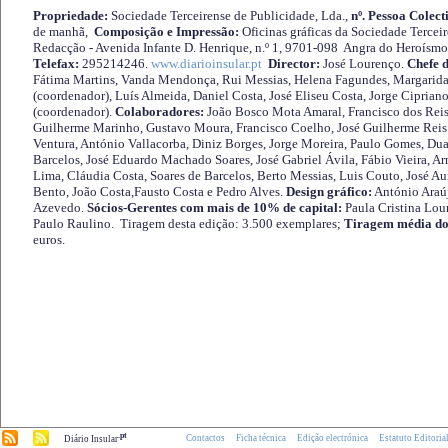
Propriedade:
Sociedade Terceirense de Publicidade, Lda.,
nº. Pessoa Colect
de manhã,
Composição e Impressão:
Oficinas gráficas da Sociedade Tercei
Redacção - Avenida Infante D. Henrique, n.º 1, 9701-098 Angra do Heroísmo 
Telefax:
295214246.
www.diarioinsular.pt
Director:
José Lourenço.
Chefe 
Fátima Martins, Vanda Mendonça, Rui Messias, Helena Fagundes, Margarida
(coordenador), Luís Almeida, Daniel Costa, José Eliseu Costa, Jorge Cipria
(coordenador).
Colaboradores:
João Bosco Mota Amaral, Francisco dos Reis
Guilherme Marinho, Gustavo Moura, Francisco Coelho, José Guilherme Reis 
Ventura, António Vallacorba, Diniz Borges, Jorge Moreira, Paulo Gomes, Duar
Barcelos, José Eduardo Machado Soares, José Gabriel Ávila, Fábio Vieira, A
Lima, Cláudia Costa, Soares de Barcelos, Berto Messias, Luis Couto, José A
Bento, João Costa,Fausto Costa e Pedro Alves.
Design gráfico:
António Araú
Azevedo.
Sócios-Gerentes com mais de 10% de capital:
Paula Cristina Lou
Paulo Raulino. Tiragem desta edição: 3.500 exemplares;
Tiragem média do
euros.
.pt
Contactos
Ficha técnica
Edição electrónica
Estatuto Editoria
Diário Insular