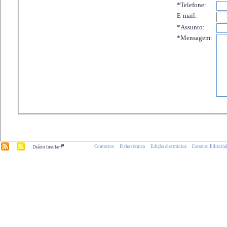
*Telefone:
E-mail:
*Assunto:
*Mensagem:
.pt
Contactos
Ficha técnica
Edição electrónica
Estatuto Editoria
Diário Insular