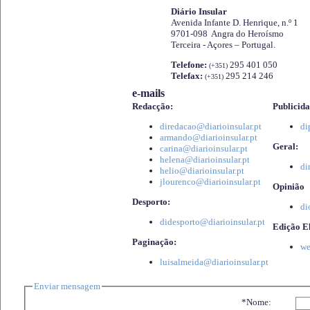
Diário Insular
Avenida Infante D. Henrique, n.º 1
9701-098 Angra do Heroísmo
Terceira - Açores – Portugal.
Telefone:
295 401 050
(+351)
Telefax:
295 214 246
(+351)
e-mails
Redacção:
Publicida
diredacao@diarioinsular.pt
di
armando@diarioinsular.pt
Geral:
carina@diarioinsular.pt
helena@diarioinsular.pt
di
helio@diarioinsular.pt
jlourenco@diarioinsular.pt
Opinião
Desporto:
di
didesporto@diarioinsular.pt
Edição El
Paginação:
we
luisalmeida@diarioinsular.pt
Enviar mensagem
*Nome: