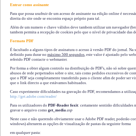
Entrar como assinante
Para que possa usufruir de um acesso de assinante na edição online é necessá
direita do site onde se encontra espaço próprio para tal.
Além de um numero e chave válidos deve tambem utilizar um navegador (brows
tambem permita a recepção de cookies pelo que o nível de privacidade das d
Formato PDF
É facultado a alguns tipos de assinatura o acesso à versão PDF do jornal. Na 
definido para durar no
máximo 500 segundos
, este valor é ajustado pelo we
referido PDF contacte o webmaster.
Por forma a obter algum controlo na distribuição de PDF's, não só sobre que
abusos de rede perpetrados sobre o site, tais como pedidos excessivos de co
que o PDF seja completamente transferido para o cliente afim de poder ser 
que o link directo a que estávamos habituados.
Caso experimente díficuldades na gravação do PDF, recomendamos a utiliza
http://get.adobe.com/reader/
Para os utilizadores do
PDF-Reader foxit
: certamente sentirão dificuldades 
gravar o arquivo como
get_media
.asp
Neste caso e não querendo obviamente usar o Adobe PDF reader, poderão corrig
windows) alterarem as opções de visualização de pastas da seguinte forma
em qualquer pasta
: