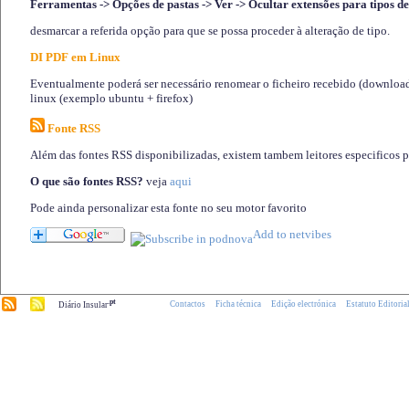
Ferramentas -> Opções de pastas -> Ver -> Ocultar extensões para tipos de
desmarcar a referida opção para que se possa proceder à alteração de tipo.
DI PDF em Linux
Eventualmente poderá ser necessário renomear o ficheiro recebido (download)
linux (exemplo ubuntu + firefox)
Fonte RSS
Além das fontes RSS disponibilizadas, existem tambem leitores especificos 
O que são fontes RSS?
veja
aqui
Pode ainda personalizar esta fonte no seu motor favorito
.pt
Contactos
Ficha técnica
Edição electrónica
Estatuto Editoria
Diário Insular