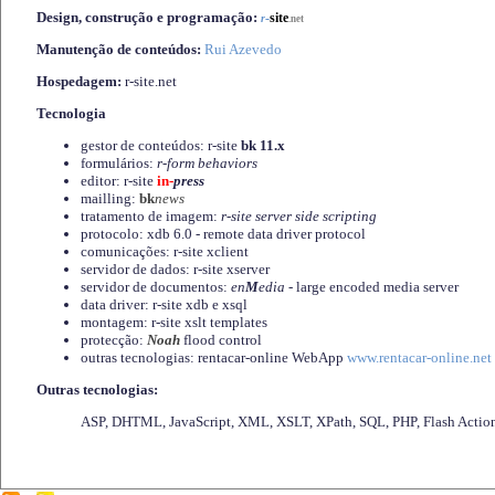
Design, construção e programação:
-
site
r
.net
Manutenção de conteúdos:
Rui Azevedo
Hospedagem:
r-site.net
Tecnologia
gestor de conteúdos: r-site
bk 11.x
formulários:
r-form behaviors
editor: r-site
in-
press
mailling:
bk
news
tratamento de imagem:
r-site server side scripting
protocolo: xdb 6.0 - remote data driver protocol
comunicações: r-site xclient
servidor de dados: r-site xserver
servidor de documentos:
en
M
edia
- large encoded media server
data driver: r-site xdb e xsql
montagem: r-site xslt templates
protecção:
Noah
flood control
outras tecnologias: rentacar-online WebApp
www.rentacar-online.net
Outras tecnologias:
ASP, DHTML, JavaScript, XML, XSLT, XPath, SQL, PHP, Flash Actio