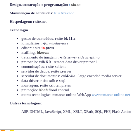
Design, construção e programação:
-
site
r
.net
Manutenção de conteúdos:
Rui Azevedo
Hospedagem:
r-site.net
Tecnologia
gestor de conteúdos: r-site
bk 11.x
formulários:
r-form behaviors
editor: r-site
in-
press
mailling:
bk
news
tratamento de imagem:
r-site server side scripting
protocolo: xdb 6.0 - remote data driver protocol
comunicações: r-site xclient
servidor de dados: r-site xserver
servidor de documentos:
en
M
edia
- large encoded media server
data driver: r-site xdb e xsql
montagem: r-site xslt templates
protecção:
Noah
flood control
outras tecnologias: rentacar-online WebApp
www.rentacar-online.net
Outras tecnologias:
ASP, DHTML, JavaScript, XML, XSLT, XPath, SQL, PHP, Flash Actio