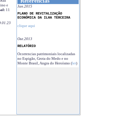
Referências
Rui
ino e
Jan.2015
al:
11
PLANO DE REVITALIZAÇÃO
ECONÓMICA DA ILHA TERCEIRA
9.01.23
clique aqui
Out.2013
RELATÓRIO
Ocorrencias patrimoniais localizadas
no Espigão, Grota do Medo e no
Monte Brasil, Angra do Heroísmo (
ler
)