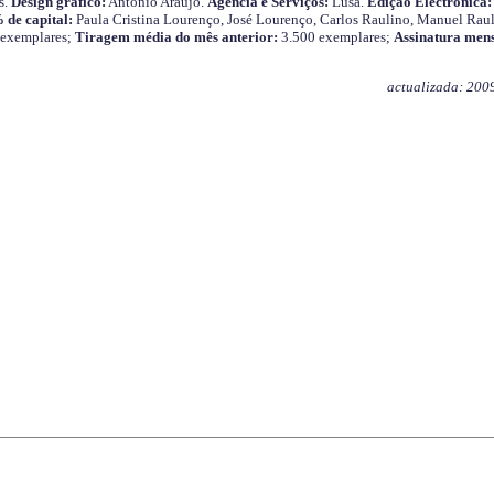
s.
Design gráfico:
António Araújo.
Agência e Serviços:
Lusa.
Edição Electrónica:
 de capital:
Paula Cristina Lourenço, José Lourenço, Carlos Raulino, Manuel Raul
 exemplares;
Tiragem média do mês anterior:
3.500 exemplares;
Assinatura mens
actualizada: 200