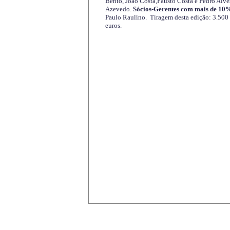
Bento, João Costa,Fausto Costa e Pedro Alve
Azevedo.
Sócios-Gerentes com mais de 10%
Paulo Raulino. Tiragem desta edição: 3.500
euros.