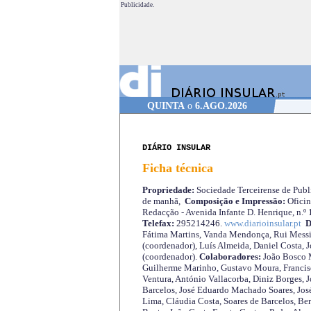
Publicidade.
QUINTA
o
6.AGO.2026
DIÁRIO INSULAR
Ficha técnica
Propriedade:
Sociedade Terceirense de Publi
de manhã,
Composição e Impressão:
Oficin
Redacção - Avenida Infante D. Henrique, n.º
Telefax:
295214246.
www.diarioinsular.pt
D
Fátima Martins, Vanda Mendonça, Rui Messi
(coordenador), Luís Almeida, Daniel Costa, 
(coordenador).
Colaboradores:
João Bosco M
Guilherme Marinho, Gustavo Moura, Francisc
Ventura, António Vallacorba, Diniz Borges, J
Barcelos, José Eduardo Machado Soares, José
Lima, Cláudia Costa, Soares de Barcelos, Be