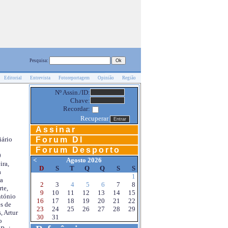
Pesquisa:
Editorial
Entrevista
Fotoreportagem
Opinião
Região
Nº Assin./ID:
Chave:
Recordar:
Recuperar
Assinar
Forum DI
iário
Forum Desporto
0
<
Agosto 2026
ira,
D
S
T
Q
Q
S
S
a
1
a
2
3
4
5
6
7
8
te,
9
10
11
12
13
14
15
ntónio
16
17
18
19
20
21
22
s de
23
24
25
26
27
28
29
, Artur
30
31
o