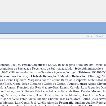
Início
Desporto
cidade, Lda.,
nº. Pessoa Colectiva:
512002746 nº. registo título 101105, Jornal d
as gráficas da Sociedade Terceirense de Publicidade, Lda.
Sede:
Administração e
 1, 9701-098 Angra do Heroísmo Terceira - Açores – Portugal.
Telefone:
29540105
irector:
José Lourenço.
Chefe de Redacção:
A.Mendes.
Redacção:
Hélio Jorge Vie
as, Helena Fagundes, Margarida Sodré e Carina Barcelos.
Desporto:
Mateus Roch
José Eliseu Costa, Jorge Cipriano e Carlos do Carmo.
Artes e Letras:
Álamo Oliveir
ota Amaral, Francisco dos Reis Maduro-Dias, Ramiro Carrola, Luiz Fagundes Duar
o Coelho, José Guilherme Reis Leite, Eduardo Ferraz da Rosa, Ferreira Moreno, A
orge Moreira, Paulo Gomes, Duarte Freitas, Guilherme Marinho, Daniel de Sá, Soare
 Gabriel Ávila, Fábio Vieira, Arnaldo Ourique, José Decq Mota, Carlos Costa Neves
rto Messias, Luis Couto, José Aurélio Almeida.
Fotografia:
António Araújo, Rodrig