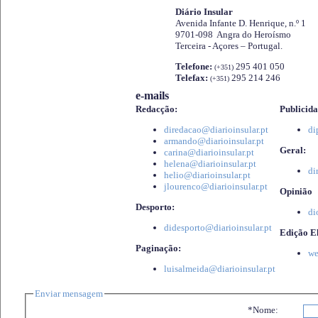
Diário Insular
Avenida Infante D. Henrique, n.º 1
9701-098 Angra do Heroísmo
Terceira - Açores – Portugal.
Telefone:
295 401 050
(+351)
Telefax:
295 214 246
(+351)
e-mails
Redacção:
Publicida
diredacao@diarioinsular.pt
di
armando@diarioinsular.pt
Geral:
carina@diarioinsular.pt
helena@diarioinsular.pt
di
helio@diarioinsular.pt
jlourenco@diarioinsular.pt
Opinião
Desporto:
di
didesporto@diarioinsular.pt
Edição El
Paginação:
we
luisalmeida@diarioinsular.pt
Enviar mensagem
*Nome: