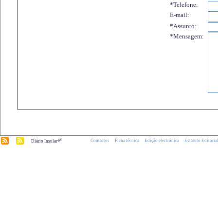
*Telefone:
E-mail:
*Assunto:
*Mensagem:
.pt
Contactos
Ficha técnica
Edição electrónica
Estatuto Editoria
Diário Insular