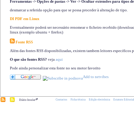
Ferramentas -> Opções de pastas -> Ver -> Ocultar extensões para tipos de
desmarcar a referida opção para que se possa proceder à alteração de tipo.
DI PDF em Linux
Eventualmente poderá ser necessário renomear o ficheiro recebido (download)
linux (exemplo ubuntu + firefox)
Fonte RSS
Além das fontes RSS disponibilizadas, existem tambem leitores especificos 
O que são fontes RSS?
veja
aqui
Pode ainda personalizar esta fonte no seu motor favorito
.pt
Contactos
Ficha técnica
Edição electrónica
Estatuto Editoria
Diário Insular