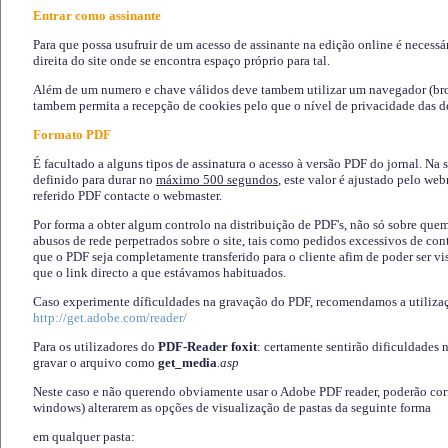
Entrar como assinante
Para que possa usufruir de um acesso de assinante na edição online é necessá
direita do site onde se encontra espaço próprio para tal.
Além de um numero e chave válidos deve tambem utilizar um navegador (brows
tambem permita a recepção de cookies pelo que o nível de privacidade das d
Formato PDF
É facultado a alguns tipos de assinatura o acesso à versão PDF do jornal. Na 
definido para durar no
máximo 500 segundos
, este valor é ajustado pelo we
referido PDF contacte o webmaster.
Por forma a obter algum controlo na distribuição de PDF's, não só sobre que
abusos de rede perpetrados sobre o site, tais como pedidos excessivos de co
que o PDF seja completamente transferido para o cliente afim de poder ser 
que o link directo a que estávamos habituados.
Caso experimente díficuldades na gravação do PDF, recomendamos a utiliza
http://get.adobe.com/reader/
Para os utilizadores do
PDF-Reader foxit
: certamente sentirão dificuldades 
gravar o arquivo como
get_media
.asp
Neste caso e não querendo obviamente usar o Adobe PDF reader, poderão corrig
windows) alterarem as opções de visualização de pastas da seguinte forma
em qualquer pasta
: