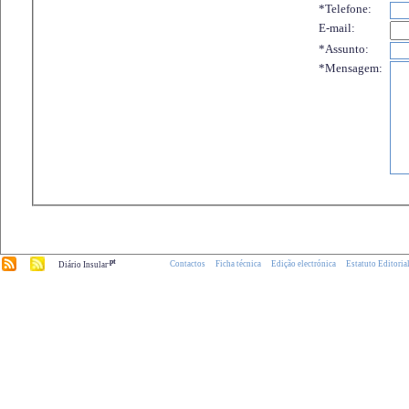
*Telefone:
E-mail:
*Assunto:
*Mensagem:
.pt
Contactos
Ficha técnica
Edição electrónica
Estatuto Editoria
Diário Insular