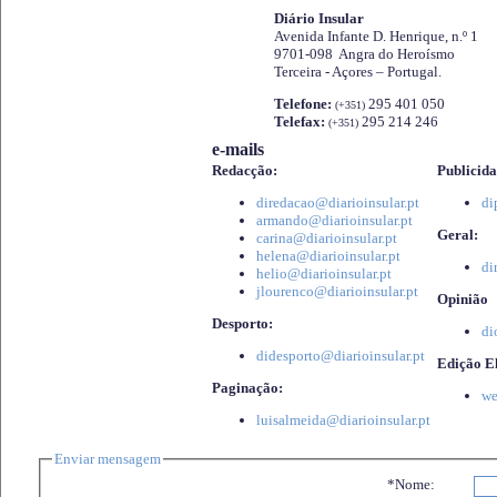
Diário Insular
Avenida Infante D. Henrique, n.º 1
9701-098 Angra do Heroísmo
Terceira - Açores – Portugal.
Telefone:
295 401 050
(+351)
Telefax:
295 214 246
(+351)
e-mails
Redacção:
Publicida
diredacao@diarioinsular.pt
di
armando@diarioinsular.pt
Geral:
carina@diarioinsular.pt
helena@diarioinsular.pt
di
helio@diarioinsular.pt
jlourenco@diarioinsular.pt
Opinião
Desporto:
di
didesporto@diarioinsular.pt
Edição El
Paginação:
we
luisalmeida@diarioinsular.pt
Enviar mensagem
*Nome: