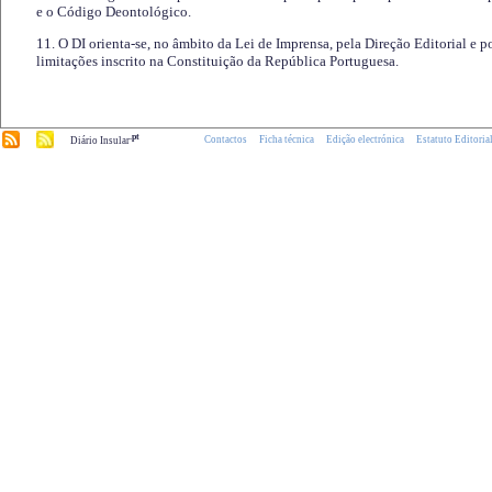
e o Código Deontológico.
11. O DI orienta-se, no âmbito da Lei de Imprensa, pela Direção Editorial e p
limitações inscrito na Constituição da República Portuguesa.
.pt
Contactos
Ficha técnica
Edição electrónica
Estatuto Editoria
Diário Insular