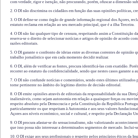
com verdade, rigor e isenção, não procurando, porém, ofuscar a dimensão subj
2. O DI não discrimina os cidadãos em função das suas opiniões políticas, cre
3. O DI define-se como órgão de grande informação regional dos Açores, recl
estatuto reclama em relação ao seu mercado principal, que é a ilha Terceira.
4. O DI não faz qualquer tipo de censura, respeitando assim a Constituição 
reserva-se o direito de selecionar notícias e artigos de opinião de acordo co
razões editoriais.
5. O DI garante o confronto de ideias entre as diversas correntes de opinião 
trabalho jornalístico que em cada momento decidir realizar.
6. O DI, além de verificar as fontes, procura identificá-las com exatidão. Poré
recorrer ao estatuto da confidencialidade, sendo que nestes casos garante a 
7. O DI não confunde notícias e comentários, sendo estes últimos utilizados 
torne pertinente no âmbito do legítimo direito de decisão editorial.
8. O DI emite opiniões através de editoriais da responsabilidade da sua Direç
inalienáveis, como sejam autonomia em relação a quaisquer forças ou movime
respeito absoluto pela Democracia e pela Constituição da República Portugue
particularmente os que respeitam à Autonomia e aos seus valores fundacion
Açores aos níveis económico, social e cultural, e respeito pela Declaração U
9. O DI procura afastar-se do sensacionalismo, não valorizando aconteciment
que isso possa não interessar a determinados segmentos de mercado. Inclui-se
10. O DI exige aos seus profissionais o respeito pelos princípios éticos da I