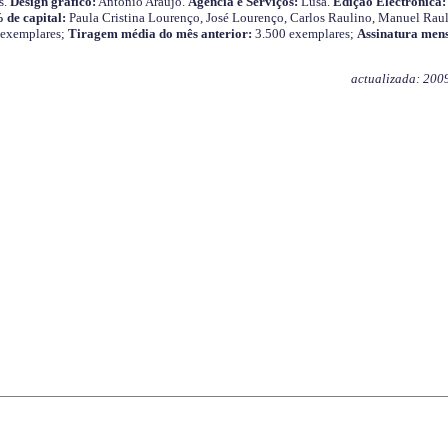
s.
Design gráfico:
António Araújo.
Agência e Serviços:
Lusa.
Edição Electrónica:
 de capital:
Paula Cristina Lourenço, José Lourenço, Carlos Raulino, Manuel Raul
 exemplares;
Tiragem média do mês anterior:
3.500 exemplares;
Assinatura mens
actualizada: 200