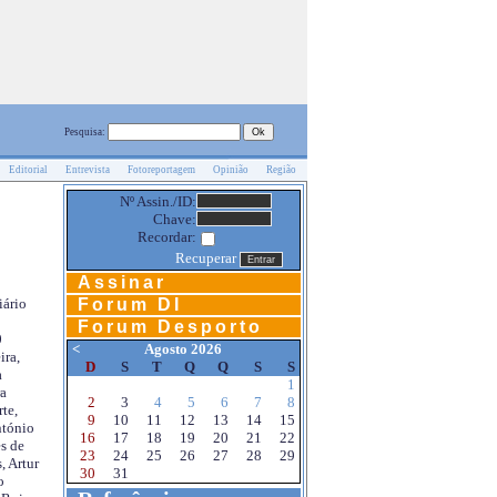
Pesquisa:
Editorial
Entrevista
Fotoreportagem
Opinião
Região
Nº Assin./ID:
Chave:
Recordar:
Recuperar
Assinar
Forum DI
iário
Forum Desporto
0
<
Agosto 2026
ira,
D
S
T
Q
Q
S
S
a
1
a
2
3
4
5
6
7
8
te,
9
10
11
12
13
14
15
ntónio
16
17
18
19
20
21
22
s de
23
24
25
26
27
28
29
, Artur
30
31
o