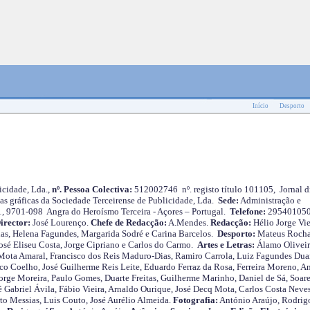
Início
Desporto
cidade, Lda.,
nº. Pessoa Colectiva:
512002746 nº. registo título 101105, Jornal d
as gráficas da Sociedade Terceirense de Publicidade, Lda.
Sede:
Administração e
 1, 9701-098 Angra do Heroísmo Terceira - Açores – Portugal.
Telefone:
29540105
irector:
José Lourenço.
Chefe de Redacção:
A.Mendes.
Redacção:
Hélio Jorge Vie
as, Helena Fagundes, Margarida Sodré e Carina Barcelos.
Desporto:
Mateus Roch
José Eliseu Costa, Jorge Cipriano e Carlos do Carmo.
Artes e Letras:
Álamo Oliveir
ota Amaral, Francisco dos Reis Maduro-Dias, Ramiro Carrola, Luiz Fagundes Duar
o Coelho, José Guilherme Reis Leite, Eduardo Ferraz da Rosa, Ferreira Moreno, A
orge Moreira, Paulo Gomes, Duarte Freitas, Guilherme Marinho, Daniel de Sá, Soare
 Gabriel Ávila, Fábio Vieira, Arnaldo Ourique, José Decq Mota, Carlos Costa Neves
rto Messias, Luis Couto, José Aurélio Almeida.
Fotografia:
António Araújo, Rodrig