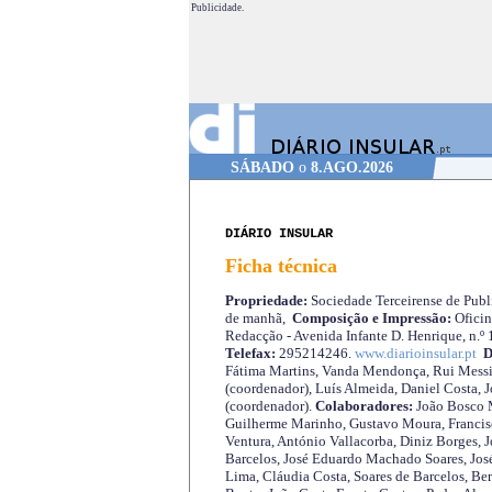
Publicidade.
SÁBADO
o
8.AGO.2026
DIÁRIO INSULAR
Ficha técnica
Propriedade:
Sociedade Terceirense de Publi
de manhã,
Composição e Impressão:
Oficin
Redacção - Avenida Infante D. Henrique, n.º
Telefax:
295214246.
www.diarioinsular.pt
D
Fátima Martins, Vanda Mendonça, Rui Messi
(coordenador), Luís Almeida, Daniel Costa, 
(coordenador).
Colaboradores:
João Bosco M
Guilherme Marinho, Gustavo Moura, Francisc
Ventura, António Vallacorba, Diniz Borges, J
Barcelos, José Eduardo Machado Soares, José
Lima, Cláudia Costa, Soares de Barcelos, Be