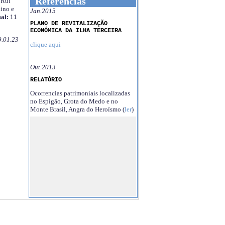
Referências
Rui
ino e
Jan.2015
al:
11
PLANO DE REVITALIZAÇÃO
ECONÓMICA DA ILHA TERCEIRA
9.01.23
clique aqui
Out.2013
RELATÓRIO
Ocorrencias patrimoniais localizadas
no Espigão, Grota do Medo e no
Monte Brasil, Angra do Heroísmo (
ler
)