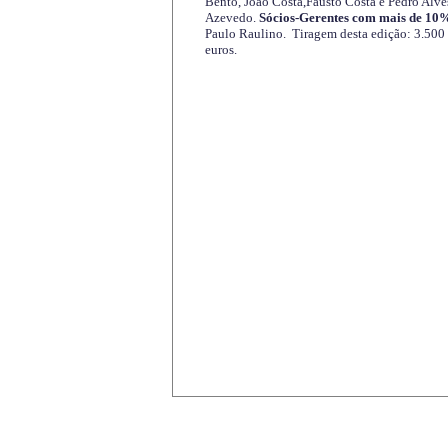
Bento, João Costa,Fausto Costa e Pedro Alve
Azevedo.
Sócios-Gerentes com mais de 10%
Paulo Raulino. Tiragem desta edição: 3.500
euros.