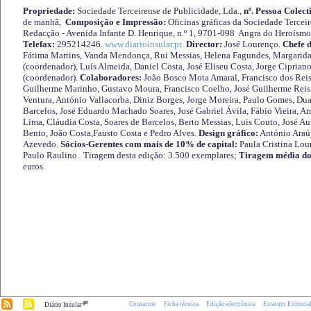
Propriedade:
Sociedade Terceirense de Publicidade, Lda.,
nº. Pessoa Colect
de manhã,
Composição e Impressão:
Oficinas gráficas da Sociedade Tercei
Redacção - Avenida Infante D. Henrique, n.º 1, 9701-098 Angra do Heroísmo 
Telefax:
295214246.
www.diarioinsular.pt
Director:
José Lourenço.
Chefe 
Fátima Martins, Vanda Mendonça, Rui Messias, Helena Fagundes, Margarida
(coordenador), Luís Almeida, Daniel Costa, José Eliseu Costa, Jorge Cipria
(coordenador).
Colaboradores:
João Bosco Mota Amaral, Francisco dos Reis
Guilherme Marinho, Gustavo Moura, Francisco Coelho, José Guilherme Reis 
Ventura, António Vallacorba, Diniz Borges, Jorge Moreira, Paulo Gomes, Duar
Barcelos, José Eduardo Machado Soares, José Gabriel Ávila, Fábio Vieira, A
Lima, Cláudia Costa, Soares de Barcelos, Berto Messias, Luis Couto, José A
Bento, João Costa,Fausto Costa e Pedro Alves.
Design gráfico:
António Araú
Azevedo.
Sócios-Gerentes com mais de 10% de capital:
Paula Cristina Lou
Paulo Raulino. Tiragem desta edição: 3.500 exemplares;
Tiragem média do
euros.
.pt
Contactos
Ficha técnica
Edição electrónica
Estatuto Editoria
Diário Insular