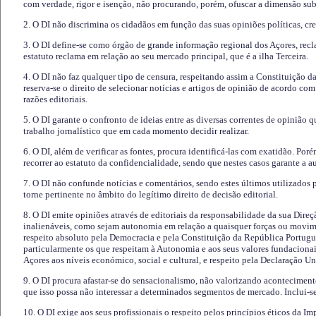
com verdade, rigor e isenção, não procurando, porém, ofuscar a dimensão subj
2. O DI não discrimina os cidadãos em função das suas opiniões políticas, cre
3. O DI define-se como órgão de grande informação regional dos Açores, recl
estatuto reclama em relação ao seu mercado principal, que é a ilha Terceira.
4. O DI não faz qualquer tipo de censura, respeitando assim a Constituição 
reserva-se o direito de selecionar notícias e artigos de opinião de acordo co
razões editoriais.
5. O DI garante o confronto de ideias entre as diversas correntes de opinião 
trabalho jornalístico que em cada momento decidir realizar.
6. O DI, além de verificar as fontes, procura identificá-las com exatidão. Poré
recorrer ao estatuto da confidencialidade, sendo que nestes casos garante a 
7. O DI não confunde notícias e comentários, sendo estes últimos utilizados 
torne pertinente no âmbito do legítimo direito de decisão editorial.
8. O DI emite opiniões através de editoriais da responsabilidade da sua Direç
inalienáveis, como sejam autonomia em relação a quaisquer forças ou movime
respeito absoluto pela Democracia e pela Constituição da República Portugue
particularmente os que respeitam à Autonomia e aos seus valores fundacion
Açores aos níveis económico, social e cultural, e respeito pela Declaração U
9. O DI procura afastar-se do sensacionalismo, não valorizando aconteciment
que isso possa não interessar a determinados segmentos de mercado. Inclui-se
10. O DI exige aos seus profissionais o respeito pelos princípios éticos da I