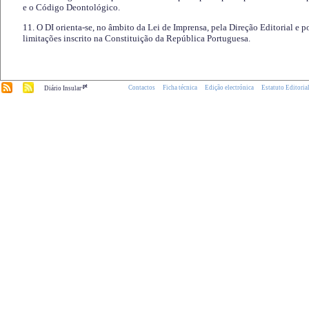
e o Código Deontológico.
11. O DI orienta-se, no âmbito da Lei de Imprensa, pela Direção Editorial e p
limitações inscrito na Constituição da República Portuguesa.
.pt
Contactos
Ficha técnica
Edição electrónica
Estatuto Editoria
Diário Insular