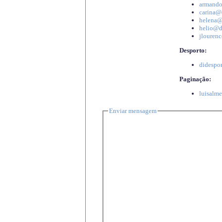
armando
carina@d
helena@d
helio@di
jlourenc
Desporto:
didespor
Paginação:
luisalme
Enviar mensagem