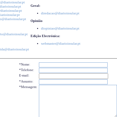
@diarioinsular.pt
Geral:
iarioinsular.pt
iarioinsular.pt
diredacao@diarioinsular.pt
arioinsular.pt
o@diarioinsular.pt
Opinião
diopiniao@diarioinsular.pt
to@diarioinsular.pt
Edição Electrónica:
webmaster@diarioinsular.pt
ida@diarioinsular.pt
*Nome:
*Telefone:
E-mail:
*Assunto:
*Mensagem: