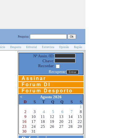
Pesquisa:
nício
Desporto
Editorial
Entrevista
Opinião
Região
Nº Assin./ID:
Chave:
Recordar:
Recuperar
Assinar
Forum DI
Forum Desporto
<
Agosto 2026
D
S
T
Q
Q
S
S
1
2
3
4
5
6
7
8
9
10
11
12
13
14
15
16
17
18
19
20
21
22
23
24
25
26
27
28
29
30
31