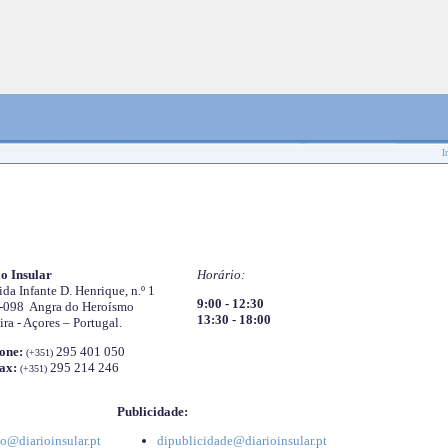
I
o Insular
Horário:
da Infante D. Henrique, n.º 1
9:00 - 12:30
-098 Angra do Heroísmo
13:30 - 18:00
ira - Açores – Portugal.
one:
295 401 050
(+351)
ax:
295 214 246
(+351)
Publicidade:
o@diarioinsular.pt
dipublicidade@diarioinsular.pt