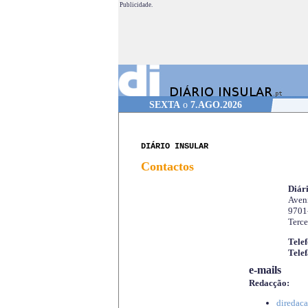
Publicidade.
SEXTA
o
7.AGO.2026
DIÁRIO INSULAR
Contactos
Diári
Aveni
9701
Terce
Telef
Telef
e-mails
Redacção:
diredaca