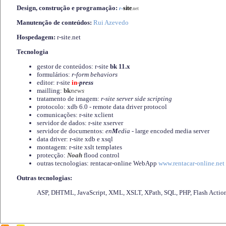
Design, construção e programação:
-
site
r
.net
Manutenção de conteúdos:
Rui Azevedo
Hospedagem:
r-site.net
Tecnologia
gestor de conteúdos: r-site
bk 11.x
formulários:
r-form behaviors
editor: r-site
in-
press
mailling:
bk
news
tratamento de imagem:
r-site server side scripting
protocolo: xdb 6.0 - remote data driver protocol
comunicações: r-site xclient
servidor de dados: r-site xserver
servidor de documentos:
en
M
edia
- large encoded media server
data driver: r-site xdb e xsql
montagem: r-site xslt templates
protecção:
Noah
flood control
outras tecnologias: rentacar-online WebApp
www.rentacar-online.net
Outras tecnologias:
ASP, DHTML, JavaScript, XML, XSLT, XPath, SQL, PHP, Flash Actio