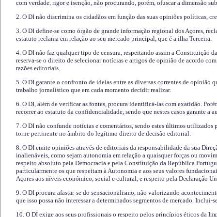
com verdade, rigor e isenção, não procurando, porém, ofuscar a dimensão subj
2. O DI não discrimina os cidadãos em função das suas opiniões políticas, cre
3. O DI define-se como órgão de grande informação regional dos Açores, recl
estatuto reclama em relação ao seu mercado principal, que é a ilha Terceira.
4. O DI não faz qualquer tipo de censura, respeitando assim a Constituição 
reserva-se o direito de selecionar notícias e artigos de opinião de acordo co
razões editoriais.
5. O DI garante o confronto de ideias entre as diversas correntes de opinião 
trabalho jornalístico que em cada momento decidir realizar.
6. O DI, além de verificar as fontes, procura identificá-las com exatidão. Poré
recorrer ao estatuto da confidencialidade, sendo que nestes casos garante a 
7. O DI não confunde notícias e comentários, sendo estes últimos utilizados 
torne pertinente no âmbito do legítimo direito de decisão editorial.
8. O DI emite opiniões através de editoriais da responsabilidade da sua Direç
inalienáveis, como sejam autonomia em relação a quaisquer forças ou movime
respeito absoluto pela Democracia e pela Constituição da República Portugue
particularmente os que respeitam à Autonomia e aos seus valores fundacion
Açores aos níveis económico, social e cultural, e respeito pela Declaração U
9. O DI procura afastar-se do sensacionalismo, não valorizando aconteciment
que isso possa não interessar a determinados segmentos de mercado. Inclui-se
10. O DI exige aos seus profissionais o respeito pelos princípios éticos da I