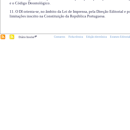
e o Código Deontológico.
11. O DI orienta-se, no âmbito da Lei de Imprensa, pela Direção Editorial e p
limitações inscrito na Constituição da República Portuguesa.
.pt
Contactos
Ficha técnica
Edição electrónica
Estatuto Editoria
Diário Insular