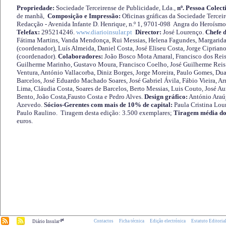
Propriedade:
Sociedade Terceirense de Publicidade, Lda.,
nº. Pessoa Colect
de manhã,
Composição e Impressão:
Oficinas gráficas da Sociedade Tercei
Redacção - Avenida Infante D. Henrique, n.º 1, 9701-098 Angra do Heroísmo 
Telefax:
295214246.
www.diarioinsular.pt
Director:
José Lourenço.
Chefe 
Fátima Martins, Vanda Mendonça, Rui Messias, Helena Fagundes, Margarida
(coordenador), Luís Almeida, Daniel Costa, José Eliseu Costa, Jorge Cipria
(coordenador).
Colaboradores:
João Bosco Mota Amaral, Francisco dos Reis
Guilherme Marinho, Gustavo Moura, Francisco Coelho, José Guilherme Reis 
Ventura, António Vallacorba, Diniz Borges, Jorge Moreira, Paulo Gomes, Duar
Barcelos, José Eduardo Machado Soares, José Gabriel Ávila, Fábio Vieira, A
Lima, Cláudia Costa, Soares de Barcelos, Berto Messias, Luis Couto, José A
Bento, João Costa,Fausto Costa e Pedro Alves.
Design gráfico:
António Araú
Azevedo.
Sócios-Gerentes com mais de 10% de capital:
Paula Cristina Lou
Paulo Raulino. Tiragem desta edição: 3.500 exemplares;
Tiragem média do
euros.
.pt
Contactos
Ficha técnica
Edição electrónica
Estatuto Editoria
Diário Insular