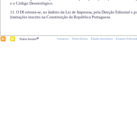
e o Código Deontológico.
11. O DI orienta-se, no âmbito da Lei de Imprensa, pela Direção Editorial e p
limitações inscrito na Constituição da República Portuguesa.
.pt
Contactos
Ficha técnica
Edição electrónica
Estatuto Editoria
Diário Insular