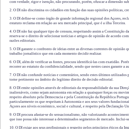
com verdade, rigor e isenção, não procurando, porém, ofuscar a dimensão subj
2. O DI não discrimina os cidadãos em função das suas opiniões políticas, cre
3. O DI define-se como órgão de grande informação regional dos Açores, recl
estatuto reclama em relação ao seu mercado principal, que é a ilha Terceira.
4. O DI não faz qualquer tipo de censura, respeitando assim a Constituição 
reserva-se o direito de selecionar notícias e artigos de opinião de acordo co
razões editoriais.
5. O DI garante o confronto de ideias entre as diversas correntes de opinião 
trabalho jornalístico que em cada momento decidir realizar.
6. O DI, além de verificar as fontes, procura identificá-las com exatidão. Poré
recorrer ao estatuto da confidencialidade, sendo que nestes casos garante a 
7. O DI não confunde notícias e comentários, sendo estes últimos utilizados 
torne pertinente no âmbito do legítimo direito de decisão editorial.
8. O DI emite opiniões através de editoriais da responsabilidade da sua Direç
inalienáveis, como sejam autonomia em relação a quaisquer forças ou movime
respeito absoluto pela Democracia e pela Constituição da República Portugue
particularmente os que respeitam à Autonomia e aos seus valores fundacion
Açores aos níveis económico, social e cultural, e respeito pela Declaração U
9. O DI procura afastar-se do sensacionalismo, não valorizando aconteciment
que isso possa não interessar a determinados segmentos de mercado. Inclui-se
10. O DI exige aos seus profissionais o respeito pelos princípios éticos da I