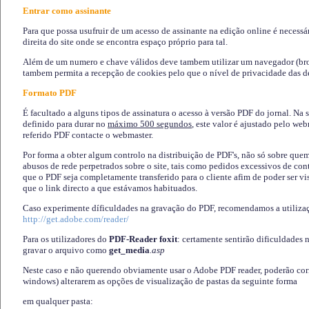
Entrar como assinante
Para que possa usufruir de um acesso de assinante na edição online é necessá
direita do site onde se encontra espaço próprio para tal.
Além de um numero e chave válidos deve tambem utilizar um navegador (brows
tambem permita a recepção de cookies pelo que o nível de privacidade das d
Formato PDF
É facultado a alguns tipos de assinatura o acesso à versão PDF do jornal. Na 
definido para durar no
máximo 500 segundos
, este valor é ajustado pelo we
referido PDF contacte o webmaster.
Por forma a obter algum controlo na distribuição de PDF's, não só sobre que
abusos de rede perpetrados sobre o site, tais como pedidos excessivos de co
que o PDF seja completamente transferido para o cliente afim de poder ser 
que o link directo a que estávamos habituados.
Caso experimente díficuldades na gravação do PDF, recomendamos a utiliza
http://get.adobe.com/reader/
Para os utilizadores do
PDF-Reader foxit
: certamente sentirão dificuldades 
gravar o arquivo como
get_media
.asp
Neste caso e não querendo obviamente usar o Adobe PDF reader, poderão corrig
windows) alterarem as opções de visualização de pastas da seguinte forma
em qualquer pasta
: