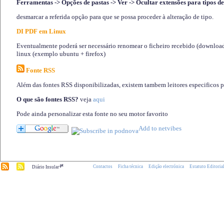
Ferramentas -> Opções de pastas -> Ver -> Ocultar extensões para tipos de
desmarcar a referida opção para que se possa proceder à alteração de tipo.
DI PDF em Linux
Eventualmente poderá ser necessário renomear o ficheiro recebido (download)
linux (exemplo ubuntu + firefox)
Fonte RSS
Além das fontes RSS disponibilizadas, existem tambem leitores especificos 
O que são fontes RSS?
veja
aqui
Pode ainda personalizar esta fonte no seu motor favorito
.pt
Contactos
Ficha técnica
Edição electrónica
Estatuto Editoria
Diário Insular