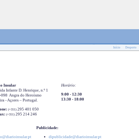
Início
Desporto
o Insular
Horário:
da Infante D. Henrique, n.º 1
9:00 - 12:30
-098 Angra do Heroísmo
13:30 - 18:00
ira - Açores – Portugal.
one:
295 401 050
(+351)
ax:
295 214 246
(+351)
Publicidade:
o@diarioinsular.pt
dipublicidade@diarioinsular.pt