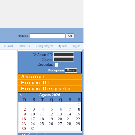
Pesquisa:
Editorial
Entrevista
Fotoreportagem
Opinião
Região
Nº Assin./ID:
Chave:
Recordar:
Recuperar
Assinar
Forum DI
Forum Desporto
<
Agosto 2026
D
S
T
Q
Q
S
S
1
2
3
4
5
6
7
8
9
10
11
12
13
14
15
16
17
18
19
20
21
22
23
24
25
26
27
28
29
30
31