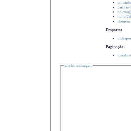
armando
carina@d
helena@d
helio@di
jlourenc
Desporto:
didespor
Paginação:
luisalme
Enviar mensagem