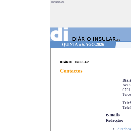
Publicidade.
QUINTA
o
6.AGO.2026
DIÁRIO INSULAR
Contactos
Diári
Aveni
9701
Terce
Telef
Telef
e-mails
Redacção:
diredaca