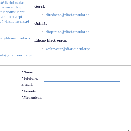
@diarioinsular.pt
Geral:
iarioinsular.pt
iarioinsular.pt
diredacao@diarioinsular.pt
arioinsular.pt
o@diarioinsular.pt
Opinião
diopiniao@diarioinsular.pt
to@diarioinsular.pt
Edição Electrónica:
webmaster@diarioinsular.pt
ida@diarioinsular.pt
*Nome:
*Telefone:
E-mail:
*Assunto:
*Mensagem: