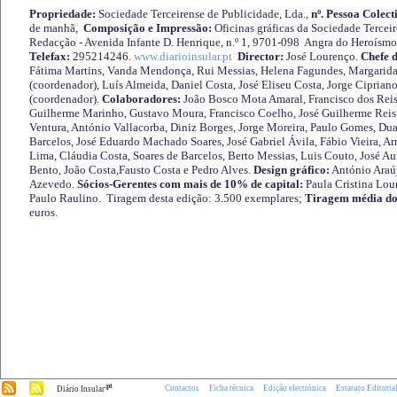
Propriedade:
Sociedade Terceirense de Publicidade, Lda.,
nº. Pessoa Colect
de manhã,
Composição e Impressão:
Oficinas gráficas da Sociedade Tercei
Redacção - Avenida Infante D. Henrique, n.º 1, 9701-098 Angra do Heroísmo 
Telefax:
295214246.
www.diarioinsular.pt
Director:
José Lourenço.
Chefe 
Fátima Martins, Vanda Mendonça, Rui Messias, Helena Fagundes, Margarida
(coordenador), Luís Almeida, Daniel Costa, José Eliseu Costa, Jorge Cipria
(coordenador).
Colaboradores:
João Bosco Mota Amaral, Francisco dos Reis
Guilherme Marinho, Gustavo Moura, Francisco Coelho, José Guilherme Reis 
Ventura, António Vallacorba, Diniz Borges, Jorge Moreira, Paulo Gomes, Duar
Barcelos, José Eduardo Machado Soares, José Gabriel Ávila, Fábio Vieira, A
Lima, Cláudia Costa, Soares de Barcelos, Berto Messias, Luis Couto, José A
Bento, João Costa,Fausto Costa e Pedro Alves.
Design gráfico:
António Araú
Azevedo.
Sócios-Gerentes com mais de 10% de capital:
Paula Cristina Lou
Paulo Raulino. Tiragem desta edição: 3.500 exemplares;
Tiragem média do
euros.
.pt
Contactos
Ficha técnica
Edição electrónica
Estatuto Editoria
Diário Insular