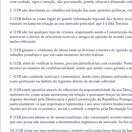
com verdade, rigor e isenção, não procurando, porém, ofuscar a dimensão subj
2. O DI não discrimina os cidadãos em função das suas opiniões políticas, cre
3. O DI define-se como órgão de grande informação regional dos Açores, recl
estatuto reclama em relação ao seu mercado principal, que é a ilha Terceira.
4. O DI não faz qualquer tipo de censura, respeitando assim a Constituição 
reserva-se o direito de selecionar notícias e artigos de opinião de acordo co
razões editoriais.
5. O DI garante o confronto de ideias entre as diversas correntes de opinião 
trabalho jornalístico que em cada momento decidir realizar.
6. O DI, além de verificar as fontes, procura identificá-las com exatidão. Poré
recorrer ao estatuto da confidencialidade, sendo que nestes casos garante a 
7. O DI não confunde notícias e comentários, sendo estes últimos utilizados 
torne pertinente no âmbito do legítimo direito de decisão editorial.
8. O DI emite opiniões através de editoriais da responsabilidade da sua Direç
inalienáveis, como sejam autonomia em relação a quaisquer forças ou movime
respeito absoluto pela Democracia e pela Constituição da República Portugue
particularmente os que respeitam à Autonomia e aos seus valores fundacion
Açores aos níveis económico, social e cultural, e respeito pela Declaração U
9. O DI procura afastar-se do sensacionalismo, não valorizando aconteciment
que isso possa não interessar a determinados segmentos de mercado. Inclui-se
10. O DI exige aos seus profissionais o respeito pelos princípios éticos da I