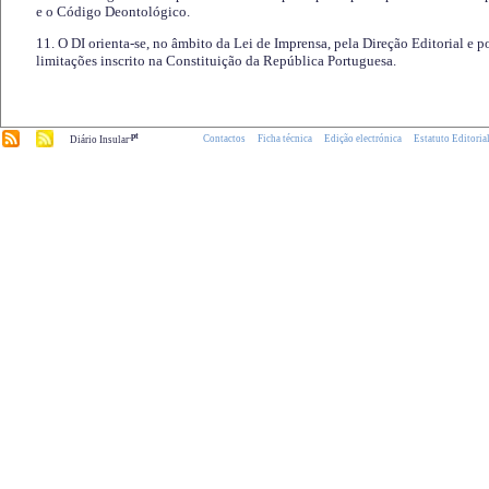
e o Código Deontológico.
11. O DI orienta-se, no âmbito da Lei de Imprensa, pela Direção Editorial e p
limitações inscrito na Constituição da República Portuguesa.
.pt
Contactos
Ficha técnica
Edição electrónica
Estatuto Editoria
Diário Insular