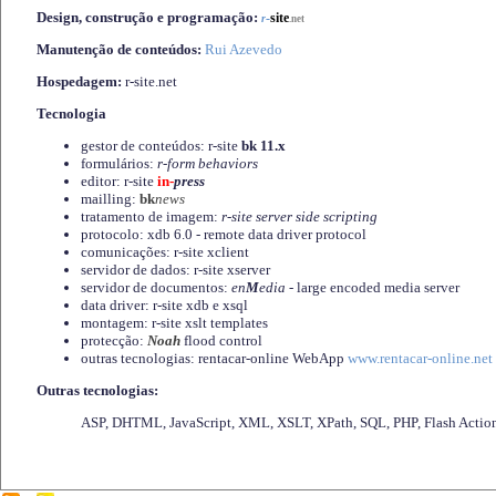
Design, construção e programação:
-
site
r
.net
Manutenção de conteúdos:
Rui Azevedo
Hospedagem:
r-site.net
Tecnologia
gestor de conteúdos: r-site
bk 11.x
formulários:
r-form behaviors
editor: r-site
in-
press
mailling:
bk
news
tratamento de imagem:
r-site server side scripting
protocolo: xdb 6.0 - remote data driver protocol
comunicações: r-site xclient
servidor de dados: r-site xserver
servidor de documentos:
en
M
edia
- large encoded media server
data driver: r-site xdb e xsql
montagem: r-site xslt templates
protecção:
Noah
flood control
outras tecnologias: rentacar-online WebApp
www.rentacar-online.net
Outras tecnologias:
ASP, DHTML, JavaScript, XML, XSLT, XPath, SQL, PHP, Flash Actio