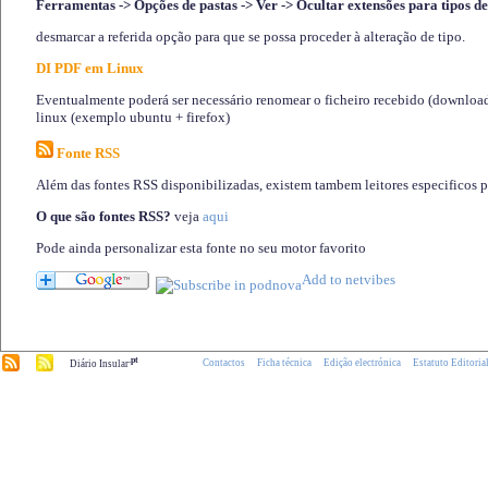
Ferramentas -> Opções de pastas -> Ver -> Ocultar extensões para tipos de
desmarcar a referida opção para que se possa proceder à alteração de tipo.
DI PDF em Linux
Eventualmente poderá ser necessário renomear o ficheiro recebido (download)
linux (exemplo ubuntu + firefox)
Fonte RSS
Além das fontes RSS disponibilizadas, existem tambem leitores especificos 
O que são fontes RSS?
veja
aqui
Pode ainda personalizar esta fonte no seu motor favorito
.pt
Contactos
Ficha técnica
Edição electrónica
Estatuto Editoria
Diário Insular