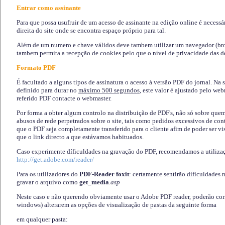
Entrar como assinante
Para que possa usufruir de um acesso de assinante na edição online é necessá
direita do site onde se encontra espaço próprio para tal.
Além de um numero e chave válidos deve tambem utilizar um navegador (brows
tambem permita a recepção de cookies pelo que o nível de privacidade das d
Formato PDF
É facultado a alguns tipos de assinatura o acesso à versão PDF do jornal. Na 
definido para durar no
máximo 500 segundos
, este valor é ajustado pelo we
referido PDF contacte o webmaster.
Por forma a obter algum controlo na distribuição de PDF's, não só sobre que
abusos de rede perpetrados sobre o site, tais como pedidos excessivos de co
que o PDF seja completamente transferido para o cliente afim de poder ser 
que o link directo a que estávamos habituados.
Caso experimente díficuldades na gravação do PDF, recomendamos a utiliza
http://get.adobe.com/reader/
Para os utilizadores do
PDF-Reader foxit
: certamente sentirão dificuldades 
gravar o arquivo como
get_media
.asp
Neste caso e não querendo obviamente usar o Adobe PDF reader, poderão corrig
windows) alterarem as opções de visualização de pastas da seguinte forma
em qualquer pasta
: